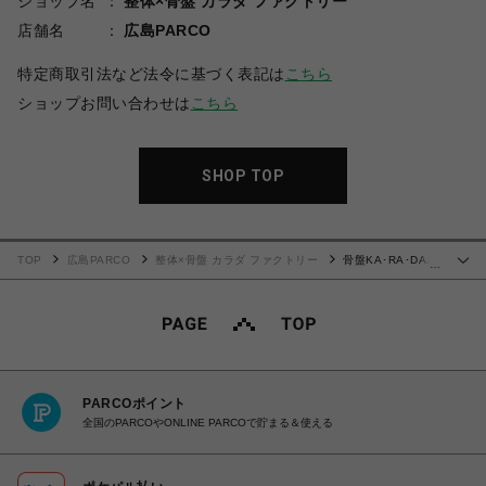
ショップ名
整体×骨盤 カラダ ファクトリー
店舗名
広島PARCO
特定商取引法など法令に基づく表記は
こちら
ショップお問い合わせは
こちら
SHOP TOP
TOP
広島PARCO
整体×骨盤 カラダ ファクトリー
骨盤KA･RA･DAバ
…
ランスベルト
PARCOポイント
全国のPARCOやONLINE PARCOで貯まる＆使える