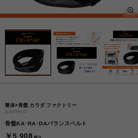
整体×骨盤 カラダ ファクトリー
広島PARCO
骨盤KA･RA･DAバランスベルト
￥5,908
税込