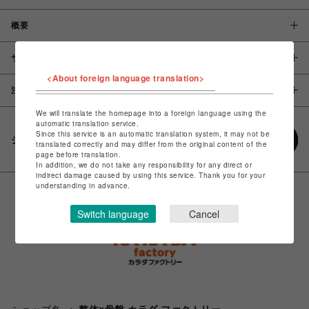
概要
サイズ
<About foreign language translation>
注意事項
We will translate the homepage into a foreign language using the
automatic translation service.
Since this service is an automatic translation system, it may not be
シェアする
translated correctly and may differ from the original content of the
page before translation.
In addition, we do not take any responsibility for any direct or
indirect damage caused by using this service. Thank you for your
understanding in advance.
Switch language
Cancel