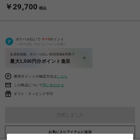
￥29,700
税込
ポケパル払いで
0
〜
0
ポイント
（1P=1円）※キャンペーン分除く
会員登録後、ポケパル払い初回登録&利用で
最大1,500円分ポイント進呈
獲得ポイントの確認方法は
こちら
この商品について
問い合わせる
ギフト：ラッピング不可
完売しました
お気に入りアイテムに追加