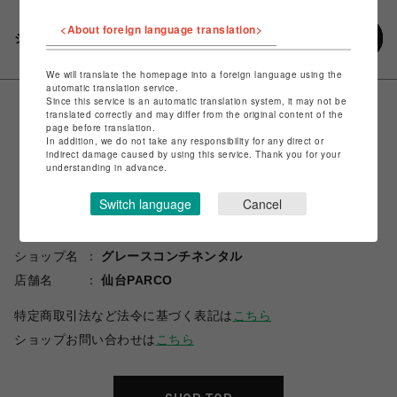
<About foreign language translation>
シェアする
We will translate the homepage into a foreign language using the
automatic translation service.
Since this service is an automatic translation system, it may not be
translated correctly and may differ from the original content of the
page before translation.
In addition, we do not take any responsibility for any direct or
indirect damage caused by using this service. Thank you for your
understanding in advance.
Switch language
Cancel
ショップ名
グレースコンチネンタル
店舗名
仙台PARCO
特定商取引法など法令に基づく表記は
こちら
ショップお問い合わせは
こちら