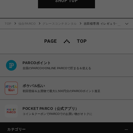
SHOP TOP
TOP
仙台PARCO
グレースコンチネンタル
吉田様専用 イレギュラー
…
キュロット ブラック 36サイズ
PARCOポイント
全国のPARCOやONLINE PARCOで貯まる＆使える
ポケパル払い
初回登録＆お買物で最大1,500円分のPARCOポイント進呈
POCKET PARCO（公式アプリ）
コイン＆クーポンでPARCOでのお買い物がオトクに
カテゴリー