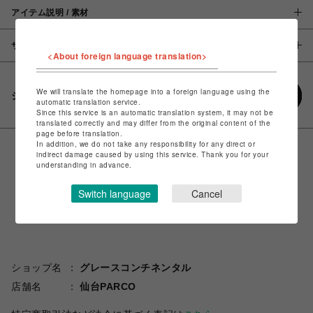
アイテム説明 / 素材
サイズ
<About foreign language translation>
We will translate the homepage into a foreign language using the
シェアする
automatic translation service.
Since this service is an automatic translation system, it may not be
translated correctly and may differ from the original content of the
page before translation.
In addition, we do not take any responsibility for any direct or
indirect damage caused by using this service. Thank you for your
understanding in advance.
Switch language
Cancel
ショップ名
グレースコンチネンタル
店舗名
仙台PARCO