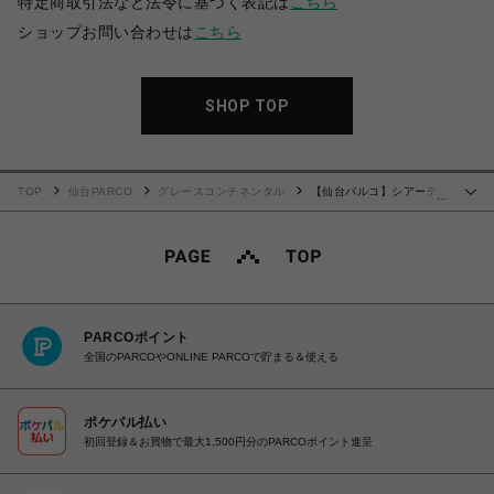
特定商取引法など法令に基づく表記は
こちら
ショップお問い合わせは
こちら
SHOP TOP
TOP
仙台PARCO
グレースコンチネンタル
【仙台パルコ】シアーデニ
…
ムボウタイブラウス ブルー 38
PARCOポイント
全国のPARCOやONLINE PARCOで貯まる＆使える
ポケパル払い
初回登録＆お買物で最大1,500円分のPARCOポイント進呈