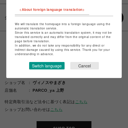
<About foreign language translation>
シェアする
We will translate the homepage into a foreign language using the
automatic translation service.
Since this service is an automatic translation system, it may not be
translated correctly and may differ from the original content of the
page before translation.
In addition, we do not take any responsibility for any direct or
indirect damage caused by using this service. Thank you for your
understanding in advance.
Switch language
Cancel
ショップ名
ヴィノスやまざき
店舗名
PARCO_ya 上野
特定商取引法など法令に基づく表記は
こちら
ショップお問い合わせは
こちら