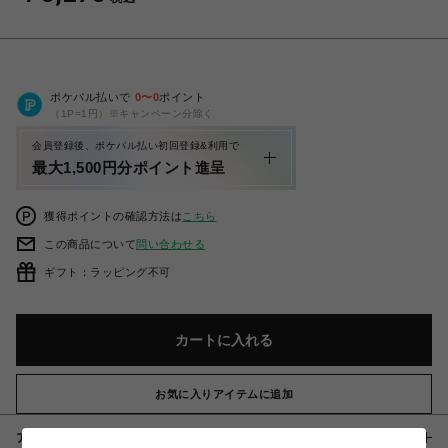
ポケパル払いで
0
〜
0
ポイント
（1P=1円）※キャンペーン分除く
会員登録後、ポケパル払い初回登録&利用で
最大1,500円分ポイント進呈
獲得ポイントの確認方法は
こちら
この商品について
問い合わせる
ギフト：ラッピング不可
カートに入れる
お気に入りアイテムに追加
アイテム説明 / 素材