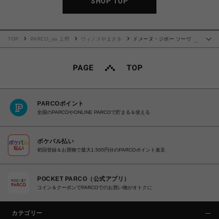
SHOP TOP
TOP
PARCO_ya 上野
ヴィノスやまざき
ドメーヌ・ジボー ソーヴィ
…
ニヨン・ブラン
PARCOポイント
全国のPARCOやONLINE PARCOで貯まる＆使える
ポケパル払い
初回登録＆お買物で最大1,500円分のPARCOポイント進呈
POCKET PARCO（公式アプリ）
コイン＆クーポンでPARCOでのお買い物がオトクに
カテゴリー