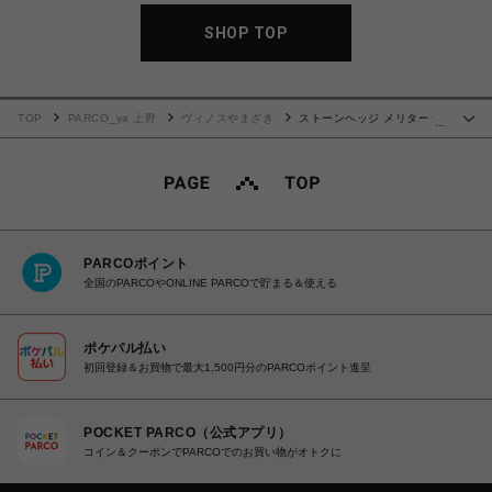
SHOP TOP
TOP
PARCO_ya 上野
ヴィノスやまざき
ストーンヘッジ メリタージ
…
ュ 赤 カリフォルニア 2020
PARCOポイント
全国のPARCOやONLINE PARCOで貯まる＆使える
ポケパル払い
初回登録＆お買物で最大1,500円分のPARCOポイント進呈
POCKET PARCO（公式アプリ）
コイン＆クーポンでPARCOでのお買い物がオトクに