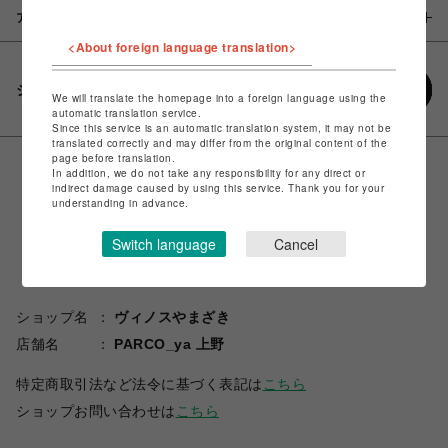
アイテム説明 / 素材
<About foreign language translation>
シェアする
We will translate the homepage into a foreign language using the
automatic translation service.
Since this service is an automatic translation system, it may not be
translated correctly and may differ from the original content of the
page before translation.
In addition, we do not take any responsibility for any direct or
indirect damage caused by using this service. Thank you for your
understanding in advance.
Switch language
Cancel
ショップ名
ヴィノスやまざき
店舗名
PARCO_ya 上野
特定商取引法など法令に基づく表記は
こちら
ショップお問い合わせは
こちら