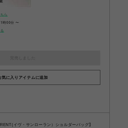
呈
こちら
11時00分 〜
せる
完売しました
お気に入りアイテムに追加
NT LAURENT(イヴ・サンローラン）ショルダーバッグ】