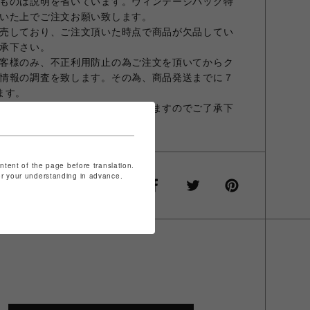
ものは説明を省いています。ヴィンテージバッグ特
いた上でご注文お願い致します。
売しており、ご注文頂いた時点で商品が欠品してい
承下さい。
客様のみ、不正利用防止の為ご注文を頂いてからク
情報の調査を致します。その為、商品発送までに７
ます。
人確認のため、ご連絡させて頂きますのでご了承下
ontent of the page before translation.
for your understanding in advance.