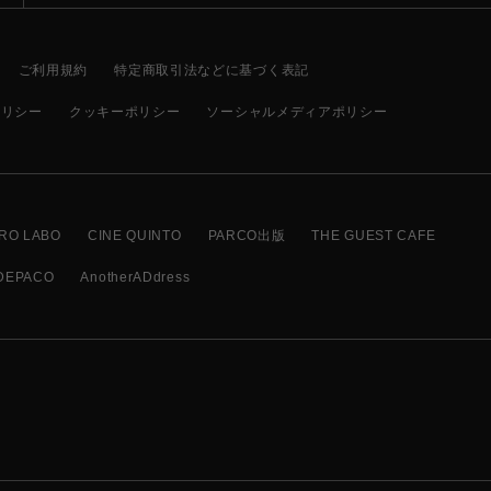
ご利用規約
特定商取引法などに基づく表記
ポリシー
クッキーポリシー
ソーシャルメディアポリシー
RO LABO
CINE QUINTO
PARCO出版
THE GUEST CAFE
DEPACO
AnotherADdress