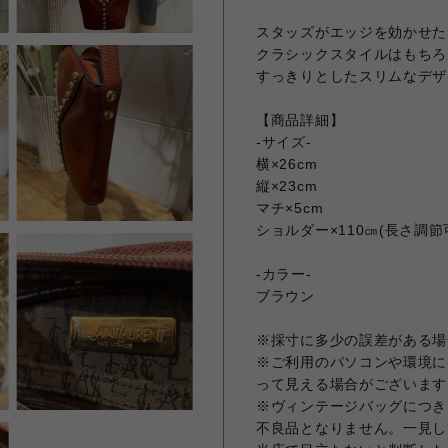
スタッズがエッジを効かせた
クラシックスタイルはもちろ
すっきりとしたスリムなデザ
【商品詳細】
-サイズ-
横×26cm
縦×23cm
マチ×5cm
ショルダー×110㎝(長さ調節
-カラー-
ブラウン
※採寸に多少の誤差がある場
※ご利用のパソコンや環境に
って見える場合がございます
※ヴィンテージバッグにつき
不良品となりません。一見し