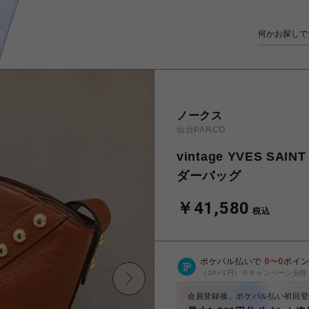
ノークス
仙台PARCO
vintage YVES S
ダーバッグ
￥41,580
税込
ポケパル払いで
0
〜
0
ポイ
（1P=1円）※キャンペーン分除
会員登録後、ポケパル払い初回登