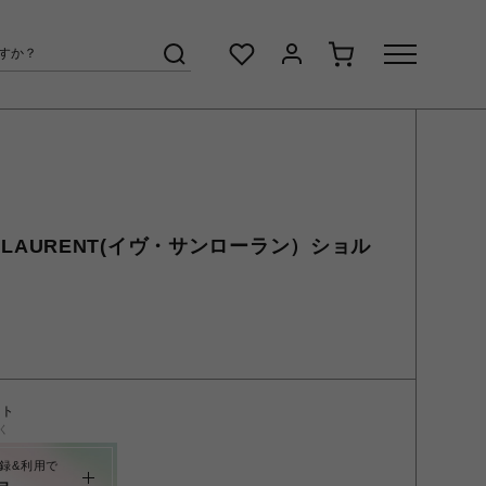
AINT LAURENT(イヴ・サンローラン）ショル
ント
く
録&利用で