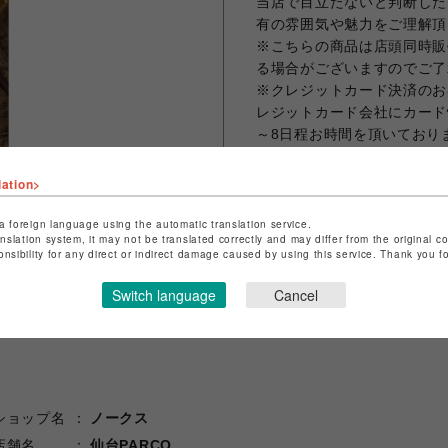
当店で目立たないと判断した
有の雰囲気や魅力をご理解頂
※こちらの商品は店頭同時販
る場合がございますのでご了
※クレジットカード決済のお
レジットカード会社にカード
～8日程お時間を頂いており
商品発送の際に当店よりご本
さい。
lation>
a foreign language using the automatic translation service.
anslation system, it may not be translated correctly and may differ from the original c
onsibility for any direct or indirect damage caused by using this service. Thank you 
シェアする
Switch language
Cancel
ショップ名
ノークス
店舗名
仙台PARCO