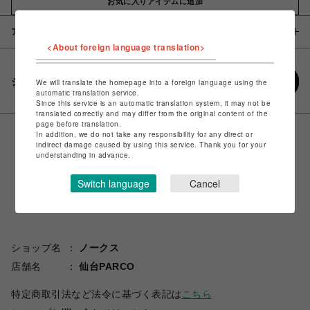
お気に入りアイテムに追加
アイテム説明 / 素材
<About foreign language translation>
シェアする
We will translate the homepage into a foreign language using the
automatic translation service.
Since this service is an automatic translation system, it may not be
translated correctly and may differ from the original content of the
page before translation.
In addition, we do not take any responsibility for any direct or
indirect damage caused by using this service. Thank you for your
understanding in advance.
Switch language
Cancel
ショップ名
ノークス
店舗名
仙台PARCO
特定商取引法など法令に基づく表記は
こちら