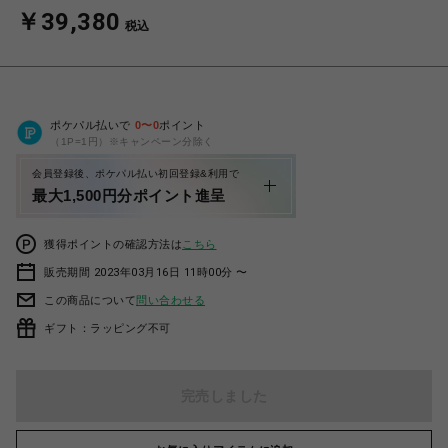
￥39,380
税込
ポケパル払いで
0
〜
0
ポイント
（1P=1円）※キャンペーン分除く
会員登録後、ポケパル払い初回登録&利用で
最大1,500円分ポイント進呈
獲得ポイントの確認方法は
こちら
販売期間 2023年03月16日 11時00分 〜
この商品について
問い合わせる
ギフト：ラッピング不可
完売しました