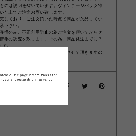
ものは説明を省いています。ヴィンテージバッグ特
いた上でご注文お願い致します。
売しており、ご注文頂いた時点で商品が欠品してい
承下さい。
客様のみ、不正利用防止の為ご注文を頂いてからク
情報の調査を致します。その為、商品発送までに７
ます。
人確認のため、お電話にてご連絡させて頂きますの
ontent of the page before translation.
for your understanding in advance.