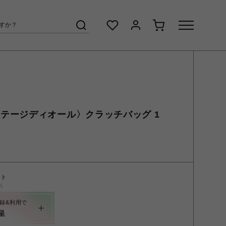
〈ヴィンテージディオール〉クラッチバッグ 1
ント
く
録&利用で
呈