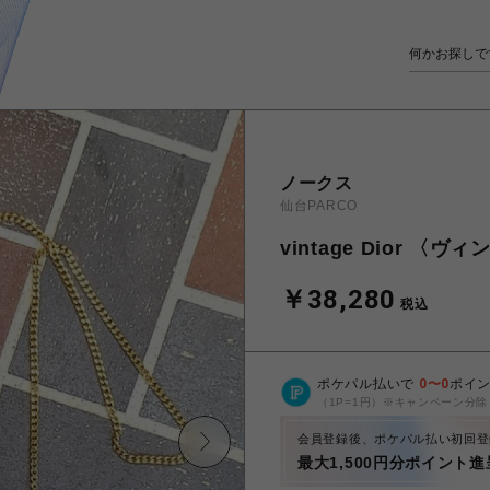
ノークス
仙台PARCO
vintage Dior 
￥38,280
税込
ポケパル払いで
0
〜
0
ポイ
（1P=1円）※キャンペーン分除
会員登録後、ポケパル払い初回登
最大1,500円分ポイント進