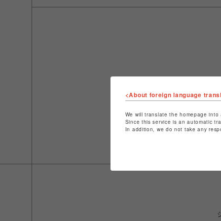
<About foreign language trans
We will translate the homepage into 
Since this service is an automatic tr
In addition, we do not take any resp