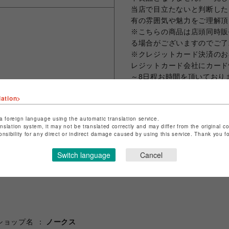
当店で目立たないと判断した
有の雰囲気や魅力をご理解頂
※こちらの商品は店頭同時販
る場合がございますのでご了
※クレジットカード決済のお
レジットカード会社にカード
～8日程お時間を頂いており
商品発送の際に当店よりご本
lation>
でご了承下さい。
a foreign language using the automatic translation service.
anslation system, it may not be translated correctly and may differ from the original c
onsibility for any direct or indirect damage caused by using this service. Thank you 
シェアする
Switch language
Cancel
ショップ名
ノークス