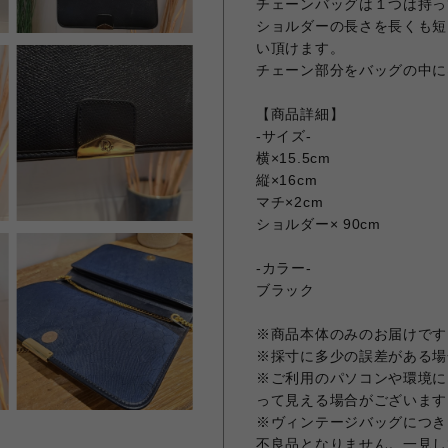
チェーンバッグは１つは持っ
ショルダーの長さを長くも短
い頂けます。
チェーン部分をバッグの中に
【商品詳細】
-サイズ-
横×15.5cm
縦×16cm
マチ×2cm
ショルダー× 90cm
-カラー-
ブラック
※商品本体のみのお届けです
※採寸に多少の誤差がある場
※ご利用のパソコンや環境に
って見える場合がございます
※ヴィンテージバッグにつき
不良品となりません。一見し