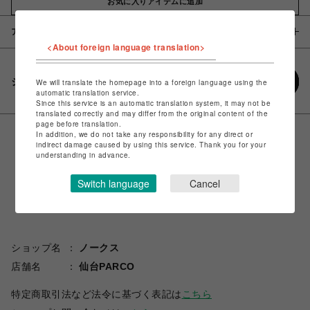
お気に入りアイテムに追加
アイテム説明 / 素材
<About foreign language translation>
シェアする
We will translate the homepage into a foreign language using the
automatic translation service.
Since this service is an automatic translation system, it may not be
translated correctly and may differ from the original content of the
page before translation.
In addition, we do not take any responsibility for any direct or
indirect damage caused by using this service. Thank you for your
understanding in advance.
Switch language
Cancel
ショップ名
ノークス
店舗名
仙台PARCO
特定商取引法など法令に基づく表記は
こちら