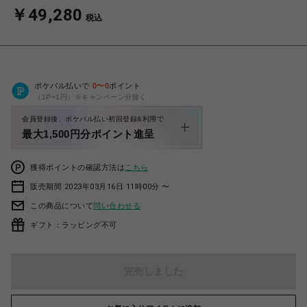
￥49,280
税込
ポケパル払いで
0
〜
0
ポイント
（1P=1円）※キャンペーン分除く
会員登録後、ポケパル払い初回登録&利用で
最大1,500円分ポイント進呈
獲得ポイントの確認方法は
こちら
販売期間 2023年03月16日 11時00分 〜
この商品について
問い合わせる
ギフト：ラッピング不可
完売しました