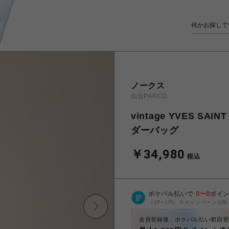
ノークス
仙台PARCO
vintage YVES S
ダーバッグ
￥34,980
税込
ポケパル払いで
0
〜
0
ポイ
（1P=1円）※キャンペーン分除
会員登録後、ポケパル払い初回登