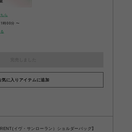
呈
こちら
11時00分 〜
せる
完売しました
お気に入りアイテムに追加
NT LAURENT(イヴ・サンローラン）ショルダーバッグ】