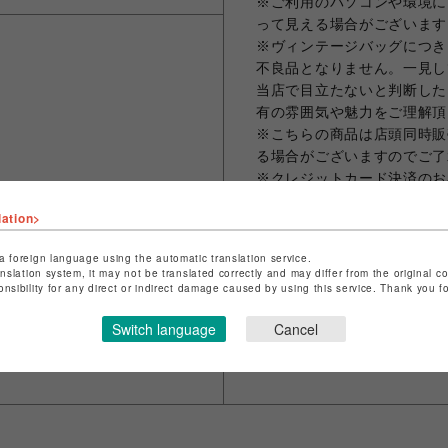
※ご利用のパソコンや環境に
って見える場合がございます
※ヴィンテージバッグにつき
不良品となりません。一見し
当店で目立たないと判断した
有の雰囲気や魅力をご理解頂
※こちらの商品は店頭同時販
る場合がございますのでご了
※クレジットカード決済のお
レジットカード会社にカード
lation>
～8日程お時間を頂いており
商品発送の際に当店よりご本
a foreign language using the automatic translation service.
さい。
anslation system, it may not be translated correctly and may differ from the original c
onsibility for any direct or indirect damage caused by using this service. Thank you 
Switch language
Cancel
シェアする