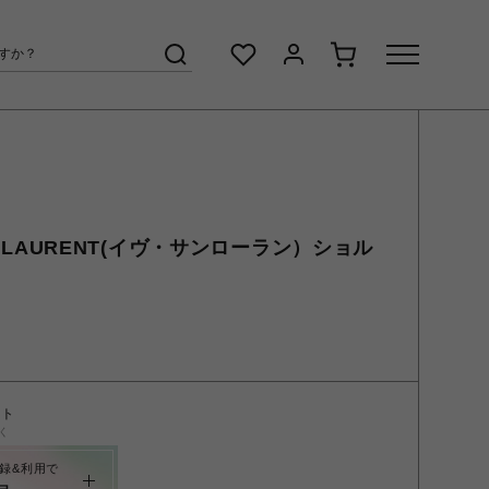
AINT LAURENT(イヴ・サンローラン）ショル
ント
く
録&利用で