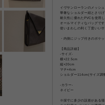
イヴサンローランのメッシュ
華奢なショルダー紐とさりげ
耐久性に優れたPVCを使用
オールマイティなバッグです
使いまわしの利く丁度いいサ
・内側にジップ付きのポケッ
【商品詳細】
-サイズ-
横×22.5cm
縦×20cm
マチ×4cm
ショルダー114cm(サイズ調
-カラー-
ネイビー
※採寸に多少の誤差がある場