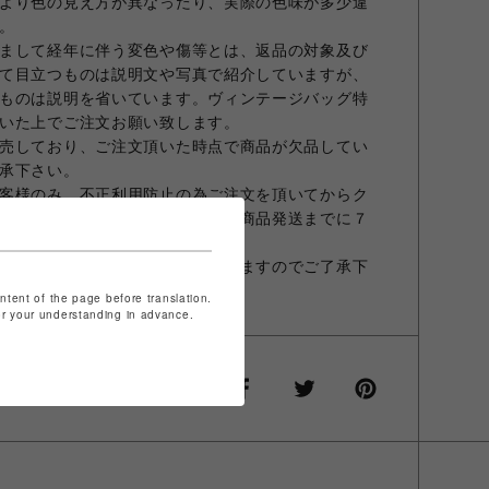
より色の見え方が異なったり、実際の色味が多少違
。
まして経年に伴う変色や傷等とは、返品の対象及び
て目立つものは説明文や写真で紹介していますが、
ものは説明を省いています。ヴィンテージバッグ特
いた上でご注文お願い致します。
売しており、ご注文頂いた時点で商品が欠品してい
承下さい。
客様のみ、不正利用防止の為ご注文を頂いてからク
情報の調査を致します。その為、商品発送までに７
ます。
人確認のため、ご連絡させて頂きますのでご了承下
ontent of the page before translation.
for your understanding in advance.