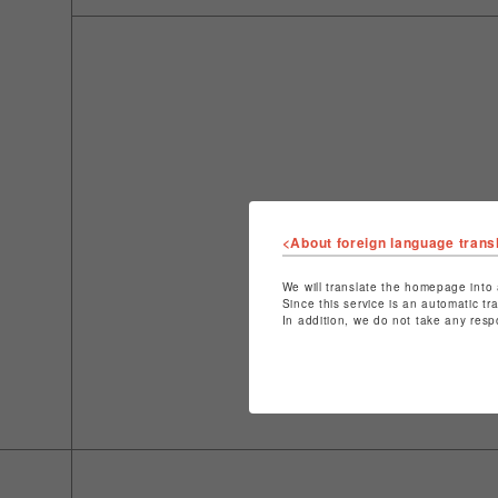
<About foreign language trans
We will translate the homepage into 
Since this service is an automatic tr
In addition, we do not take any resp