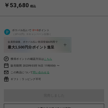
￥53,680
税込
ポケパル払いで
0
〜
0
ポイント
（1P=1円）※キャンペーン分除く
会員登録後、ポケパル払い初回登録&利用で
最大1,500円分ポイント進呈
獲得ポイントの確認方法は
こちら
販売期間 2023年03月16日 11時00分 〜
この商品について
問い合わせる
ギフト：ラッピング不可
完売しました