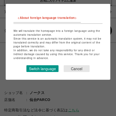
お気に入りアイテムに追加
アイテム説明 / 素材
<About foreign language translation>
シェアする
We will translate the homepage into a foreign language using the
automatic translation service.
Since this service is an automatic translation system, it may not be
translated correctly and may differ from the original content of the
page before translation.
In addition, we do not take any responsibility for any direct or
indirect damage caused by using this service. Thank you for your
understanding in advance.
Switch language
Cancel
ショップ名
ノークス
店舗名
仙台PARCO
特定商取引法など法令に基づく表記は
こちら