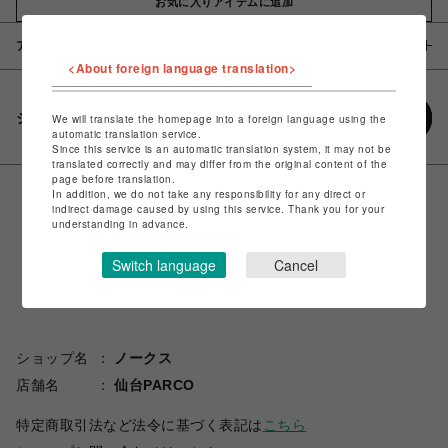
お気に入りアイテムに追加
アイテム説明 / 素材
<About foreign language translation>
シェアする
We will translate the homepage into a foreign language using the
automatic translation service.
Since this service is an automatic translation system, it may not be
translated correctly and may differ from the original content of the
page before translation.
In addition, we do not take any responsibility for any direct or
indirect damage caused by using this service. Thank you for your
understanding in advance.
Switch language
Cancel
ショップ名
ノークス
店舗名
仙台PARCO
特定商取引法など法令に基づく表記は
こちら