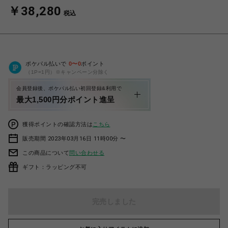
￥38,280
税込
ポケパル払いで
0
〜
0
ポイント
（1P=1円）※キャンペーン分除く
会員登録後、ポケパル払い初回登録&利用で
最大1,500円分ポイント進呈
獲得ポイントの確認方法は
こちら
販売期間 2023年03月16日 11時00分 〜
この商品について
問い合わせる
ギフト：ラッピング不可
完売しました