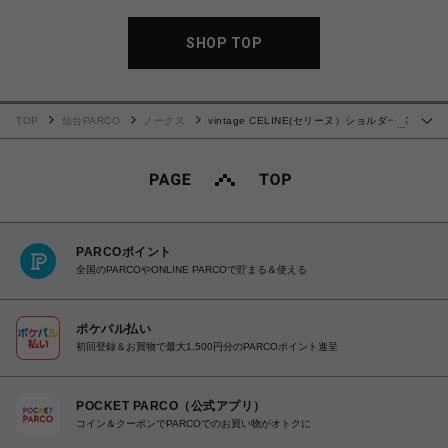
SHOP TOP
TOP
仙台PARCO
ノークス
vintage CELINE(セリーヌ）ショルダーバ
…
ッグ
PARCOポイント
全国のPARCOやONLINE PARCOで貯まる＆使える
ポケパル払い
初回登録＆お買物で最大1,500円分のPARCOポイント進呈
POCKET PARCO（公式アプリ）
コイン＆クーポンでPARCOでのお買い物がオトクに