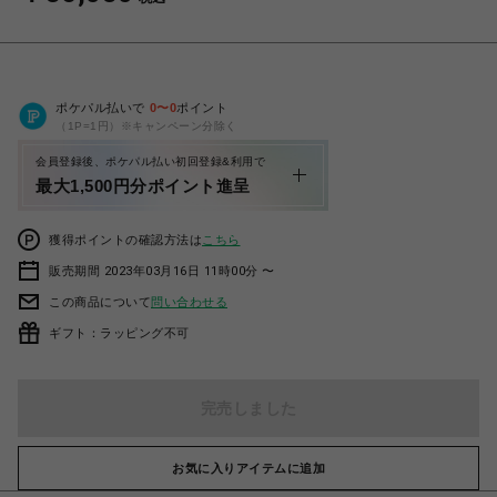
ポケパル払いで
0
〜
0
ポイント
（1P=1円）※キャンペーン分除く
会員登録後、ポケパル払い初回登録&利用で
最大1,500円分ポイント進呈
獲得ポイントの確認方法は
こちら
販売期間 2023年03月16日 11時00分 〜
この商品について
問い合わせる
ギフト：ラッピング不可
完売しました
お気に入りアイテムに追加