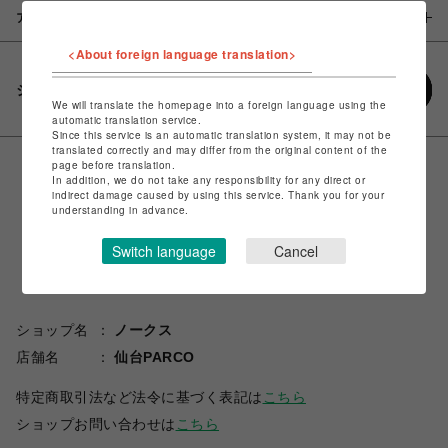
アイテム説明 / 素材
<About foreign language translation>
シェアする
We will translate the homepage into a foreign language using the
automatic translation service.
Since this service is an automatic translation system, it may not be
translated correctly and may differ from the original content of the
page before translation.
In addition, we do not take any responsibility for any direct or
indirect damage caused by using this service. Thank you for your
understanding in advance.
Switch language
Cancel
ショップ名
ノークス
店舗名
仙台PARCO
特定商取引法など法令に基づく表記は
こちら
ショップお問い合わせは
こちら