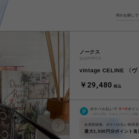
ノークス
仙台PARCO
vintage CELIN
￥29,480
税込
ポケパル払いで
0
〜
0
ポイ
（1P=1円）※キャンペーン分除
会員登録後、ポケパル払い初回登
最大1,500円分ポイント進