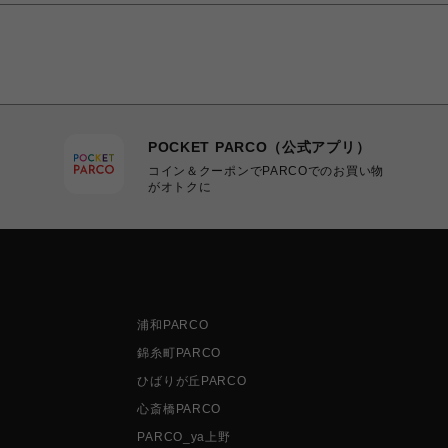
POCKET PARCO（公式アプリ）
コイン＆クーポンでPARCOでのお買い物
がオトクに
浦和PARCO
錦糸町PARCO
ひばりが丘PARCO
心斎橋PARCO
PARCO_ya上野