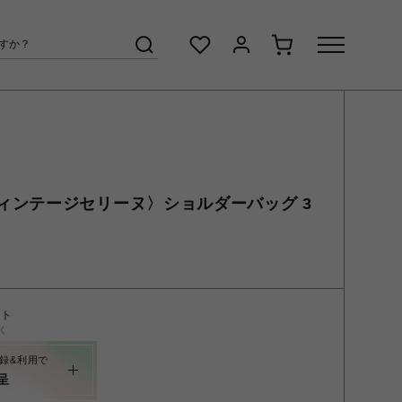
E 〈ヴィンテージセリーヌ〉ショルダーバッグ 3
ント
く
録&利用で
呈