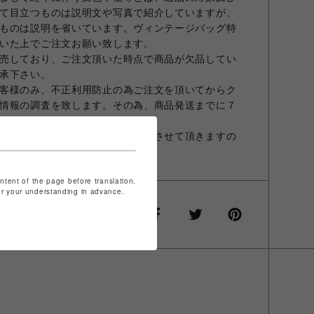
て目立つものは説明文や写真で紹介していますが、
ものは説明を省いています。ヴィンテージバッグ特
いた上でご注文お願い致します。
売しており、ご注文頂いた時点で商品が欠品してい
承下さい。
客様のみ、不正利用防止の為ご注文を頂いてからク
情報の調査を致します。その為、商品発送までに７
ます。
人確認のため、お電話にてご連絡させて頂きますの
ontent of the page before translation.
for your understanding in advance.