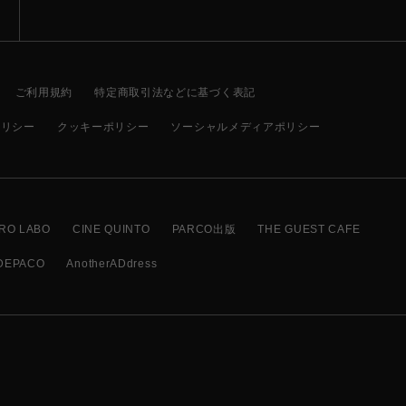
ご利用規約
特定商取引法などに基づく表記
ポリシー
クッキーポリシー
ソーシャルメディアポリシー
RO LABO
CINE QUINTO
PARCO出版
THE GUEST CAFE
DEPACO
AnotherADdress