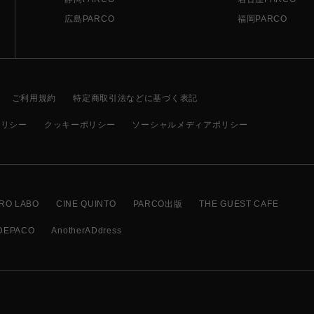
広島PARCO
福岡PARCO
ご利用規約
特定商取引法などに基づく表記
ポリシー
クッキーポリシー
ソーシャルメディアポリシー
RO LABO
CINE QUINTO
PARCO出版
THE GUEST CAFE
DEPACO
AnotherADdress