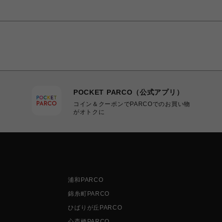
POCKET PARCO（公式アプリ）
コイン＆クーポンでPARCOでのお買い物
がオトクに
浦和PARCO
錦糸町PARCO
ひばりが丘PARCO
心斎橋PARCO