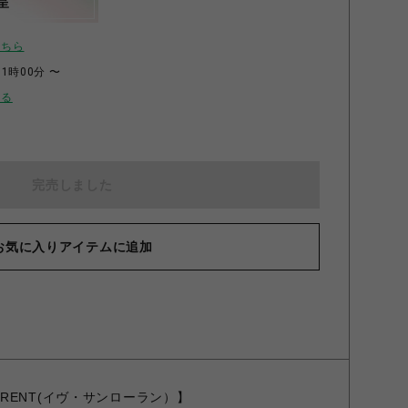
呈
こちら
11時00分 〜
せる
完売しました
お気に入りアイテムに追加
T LAURENT(イヴ・サンローラン）】