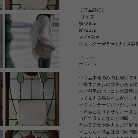
【商品詳細】
-サイズ-
横×26cm
縦×22cm
マチ×5cm
ショルダー×85cm(サイズ調
-カラー-
ホワイト
※商品本体のみのお届けです
※採寸に多少の誤差がある場
※ご利用のパソコンや環境に
って見える場合がございます
※ヴィンテージバッグにつき
不良品となりません。一見し
当店で目立たないと判断した
有の雰囲気や魅力をご理解頂
※こちらの商品は店頭同時販