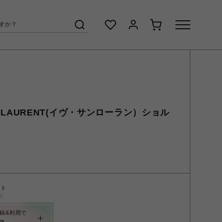
AINT LAURENT(イヴ・サンローラン）ショル
ント
く
録&利用で