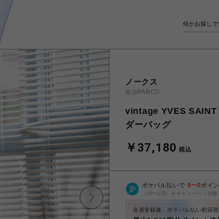
ノークス
仙台PARCO
vintage YVES S
ダーバッグ
￥37,180
税込
ポケパル払いで
0
〜
0
ポイ
（1P=1円）※キャンペーン分除
会員登録後、ポケパル払い初回登