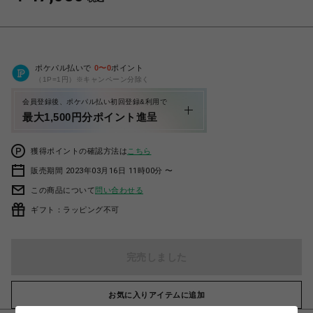
ポケパル払いで
0
〜
0
ポイント
（1P=1円）※キャンペーン分除く
会員登録後、ポケパル払い初回登録&利用で
最大1,500円分ポイント進呈
獲得ポイントの確認方法は
こちら
販売期間 2023年03月16日 11時00分 〜
この商品について
問い合わせる
ギフト：ラッピング不可
完売しました
お気に入りアイテムに追加