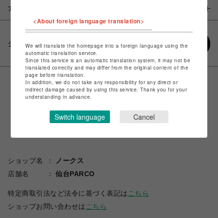
アイテム説明 / 素材
<About foreign language translation>
シェアする
We will translate the homepage into a foreign language using the
automatic translation service.
Since this service is an automatic translation system, it may not be
translated correctly and may differ from the original content of the
page before translation.
In addition, we do not take any responsibility for any direct or
indirect damage caused by using this service. Thank you for your
understanding in advance.
Switch language
Cancel
ショップ名
ノークス
店舗名
仙台PARCO
特定商取引法など法令に基づく表記は
こちら
ショップお問い合わせは
こちら