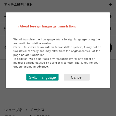
アイテム説明 / 素材
サイズ
<About foreign language translation>
注意事項
We will translate the homepage into a foreign language using the
automatic translation service.
Since this service is an automatic translation system, it may not be
シェアする
translated correctly and may differ from the original content of the
page before translation.
In addition, we do not take any responsibility for any direct or
indirect damage caused by using this service. Thank you for your
understanding in advance.
Switch language
Cancel
ショップ名
ノークス