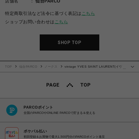
店舗名
仙台PARCO
特定商取引法など法令に基づく表記は
こちら
ショップお問い合わせは
こちら
SHOP TOP
TOP
仙台PARCO
ノークス
vintage YVES SAINT LAURENT(イヴ・
…
サンローラン）ショルダーバッグ 2
PARCOポイント
全国のPARCOやONLINE PARCOで貯まる＆使える
ポケパル払い
初回登録＆お買物で最大1,500円分のPARCOポイント進呈