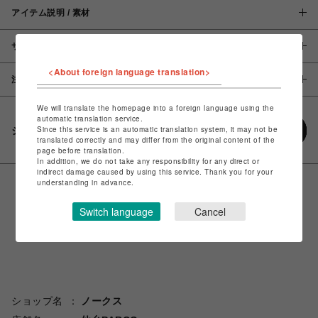
アイテム説明 / 素材
サイズ
<About foreign language translation>
注意事項
We will translate the homepage into a foreign language using the
automatic translation service.
Since this service is an automatic translation system, it may not be
シェアする
translated correctly and may differ from the original content of the
page before translation.
In addition, we do not take any responsibility for any direct or
indirect damage caused by using this service. Thank you for your
understanding in advance.
Switch language
Cancel
ショップ名
ノークス