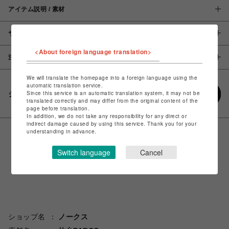
アイテム説明 / 素材
サイズ
<About foreign language translation>
注意事項
We will translate the homepage into a foreign language using the
automatic translation service.
Since this service is an automatic translation system, it may not be
シェアする
translated correctly and may differ from the original content of the
page before translation.
In addition, we do not take any responsibility for any direct or
indirect damage caused by using this service. Thank you for your
understanding in advance.
Switch language
Cancel
ショップ名
ノークス