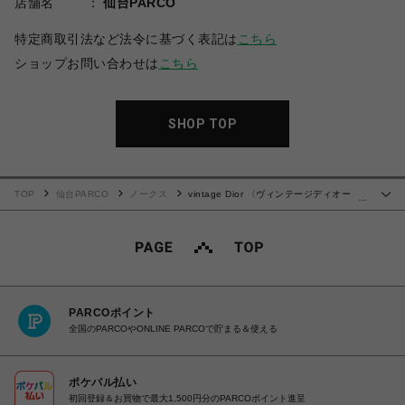
店舗名
仙台PARCO
特定商取引法など法令に基づく表記は
こちら
ショップお問い合わせは
こちら
SHOP TOP
TOP
仙台PARCO
ノークス
vintage Dior 〈ヴィンテージディオー
…
ル〉ショルダーバッグ
PARCOポイント
全国のPARCOやONLINE PARCOで貯まる＆使える
ポケパル払い
初回登録＆お買物で最大1,500円分のPARCOポイント進呈