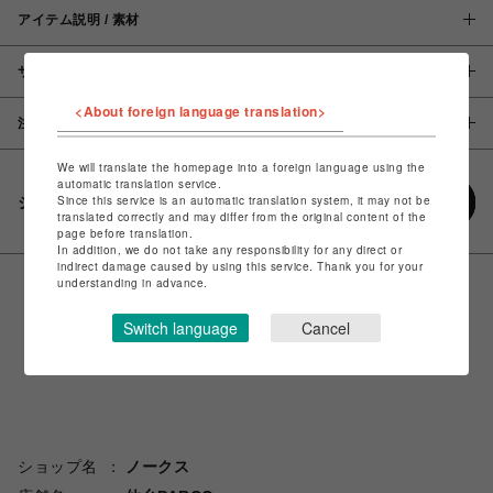
アイテム説明 / 素材
サイズ
<About foreign language translation>
注意事項
We will translate the homepage into a foreign language using the
automatic translation service.
Since this service is an automatic translation system, it may not be
シェアする
translated correctly and may differ from the original content of the
page before translation.
In addition, we do not take any responsibility for any direct or
indirect damage caused by using this service. Thank you for your
understanding in advance.
Switch language
Cancel
ショップ名
ノークス