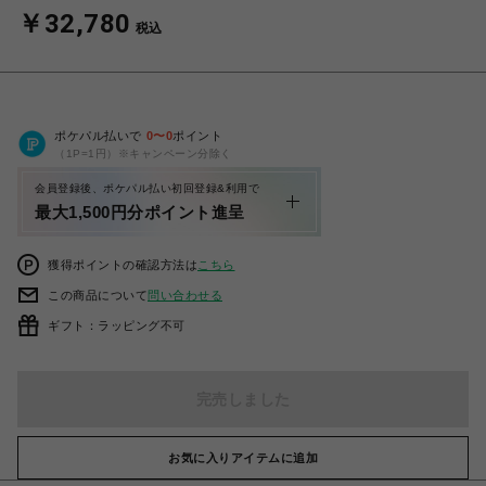
￥32,780
税込
ポケパル払いで
0
〜
0
ポイント
（1P=1円）※キャンペーン分除く
会員登録後、ポケパル払い初回登録&利用で
最大1,500円分ポイント進呈
獲得ポイントの確認方法は
こちら
この商品について
問い合わせる
ギフト：ラッピング不可
完売しました
お気に入りアイテムに追加