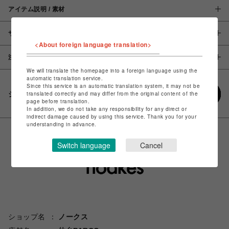
アイテム説明 / 素材
サイズ
<About foreign language translation>
注意事項
We will translate the homepage into a foreign language using the
automatic translation service.
Since this service is an automatic translation system, it may not be
シェアする
translated correctly and may differ from the original content of the
page before translation.
In addition, we do not take any responsibility for any direct or
indirect damage caused by using this service. Thank you for your
understanding in advance.
Switch language
Cancel
ショップ名
ノークス