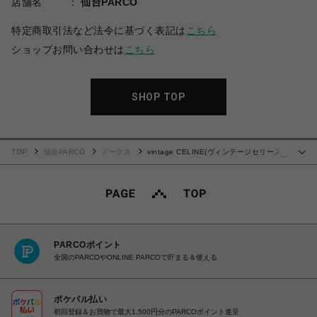
店舗名
仙台PARCO
特定商取引法など法令に基づく表記は
こちら
ショップお問い合わせは
こちら
SHOP TOP
TOP
仙台PARCO
ノークス
vintage CELINE(ヴィンテージセリーヌ）
…
ショルダーバッグ
PARCOポイント
全国のPARCOやONLINE PARCOで貯まる＆使える
ポケパル払い
初回登録＆お買物で最大1,500円分のPARCOポイント進呈