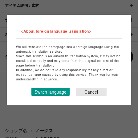
アイテム説明 / 素材
サイズ
<About foreign language translation>
注意事項
We will translate the homepage into a foreign language using the
automatic translation service.
Since this service is an automatic translation system, it may not be
シェアする
translated correctly and may differ from the original content of the
page before translation.
In addition, we do not take any responsibility for any direct or
indirect damage caused by using this service. Thank you for your
understanding in advance.
Switch language
Cancel
ショップ名
ノークス