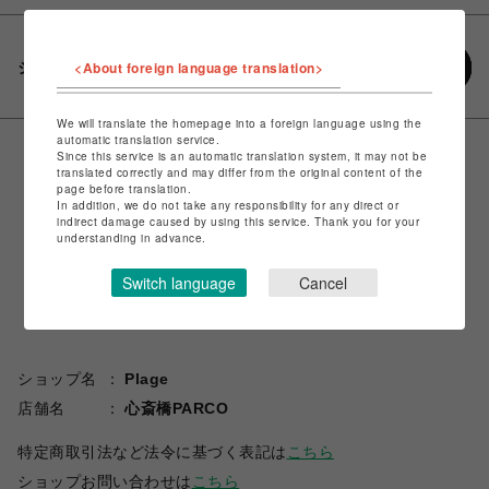
<About foreign language translation>
シェアする
We will translate the homepage into a foreign language using the
automatic translation service.
Since this service is an automatic translation system, it may not be
translated correctly and may differ from the original content of the
page before translation.
In addition, we do not take any responsibility for any direct or
indirect damage caused by using this service. Thank you for your
understanding in advance.
Switch language
Cancel
ショップ名
Plage
店舗名
心斎橋PARCO
特定商取引法など法令に基づく表記は
こちら
ショップお問い合わせは
こちら