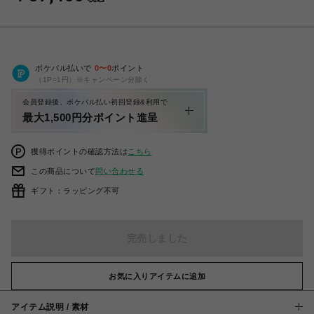
ポケパル払いで
0
〜
0
ポイント
（1P=1円）※キャンペーン分除く
会員登録後、ポケパル払い初回登録&利用で
最大1,500円分ポイント進呈
獲得ポイントの確認方法は
こちら
この商品について
問い合わせる
ギフト：ラッピング不可
完売しました
お気に入りアイテムに追加
アイテム説明 / 素材