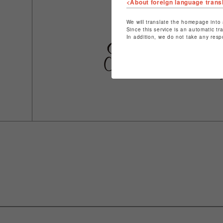
<About foreign language trans
We will translate the homepage into 
Since this service is an automatic tr
In addition, we do not take any resp