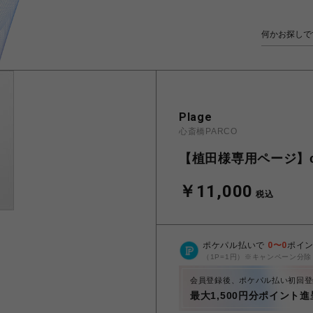
Plage
心斎橋PARCO
【植田様専用ページ】c
￥11,000
税込
ポケパル払いで
0
〜
0
ポイ
（1P=1円）※キャンペーン分除
会員登録後、ポケパル払い初回登
最大1,500円分ポイント進