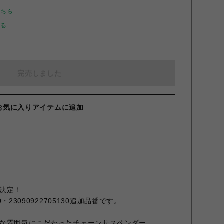
こちら
せる
完売しました
お気に入りアイテムに追加
決定！
0・23090922705130追加品番です。
な雰囲気にこだわったチェーンサスペンダー。