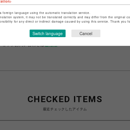
lation>
a foreign language using the automatic translation service.
anslation system, it may not be translated correctly and may differ from the original c
ショップ名
Plage
onsibility for any direct or indirect damage caused by using this service. Thank you 
店舗名
心斎橋PARCO
Switch language
Cancel
特定商取引法など法令に基づく表記は
こちら
ショップお問い合わせは
こちら
CHECKED ITEMS
最近チェックしたアイテム