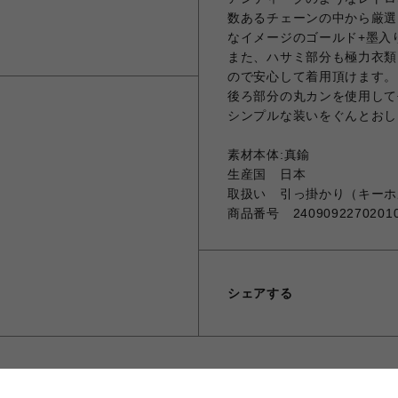
数あるチェーンの中から厳選
なイメージのゴールド+墨入
また、ハサミ部分も極力衣類
ので安心して着用頂けます。
後ろ部分の丸カンを使用して
シンプルな装いをぐんとおし
素材本体:真鍮
生産国 日本
取扱い 引っ掛かり（キーホ
商品番号 2409092270201
シェアする