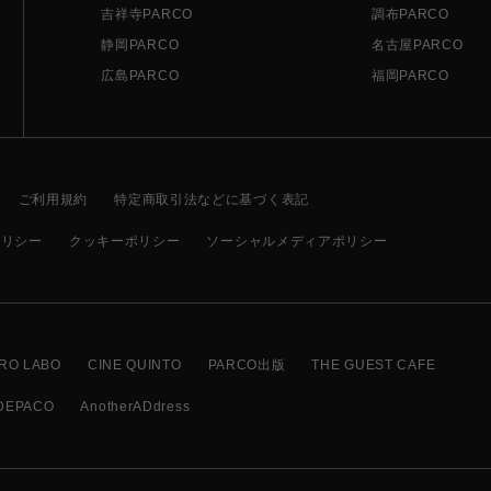
吉祥寺PARCO
調布PARCO
静岡PARCO
名古屋PARCO
広島PARCO
福岡PARCO
ご利用規約
特定商取引法などに基づく表記
ポリシー
クッキーポリシー
ソーシャルメディアポリシー
RO LABO
CINE QUINTO
PARCO出版
THE GUEST CAFE
DEPACO
AnotherADdress