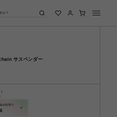
hain サスペンダー
ント
く
録&利用で
呈