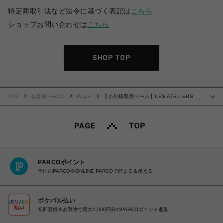
特定商取引法など法令に基づく表記は
こちら
ショップお問い合わせは
こちら
SHOP TOP
TOP
心斎橋PARCO
Plage
【小川様専用ページ】LES ATELIERS
…
FRANCAIS DE CONFECTION 別注 Vネック ブラウス
PARCOポイント
全国のPARCOやONLINE PARCOで貯まる＆使える
ポケパル払い
初回登録＆お買物で最大1,500円分のPARCOポイント進呈