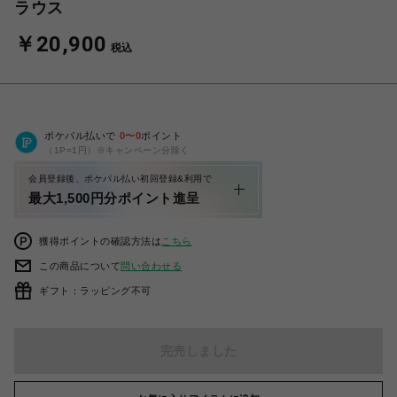
ラウス
￥20,900
税込
ポケパル払いで
0
〜
0
ポイント
（1P=1円）※キャンペーン分除く
会員登録後、ポケパル払い初回登録&利用で
最大1,500円分ポイント進呈
獲得ポイントの確認方法は
こちら
この商品について
問い合わせる
ギフト：ラッピング不可
完売しました