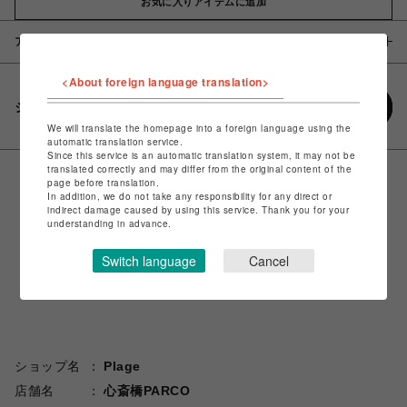
お気に入りアイテムに追加
アイテム説明 / 素材
<About foreign language translation>
シェアする
We will translate the homepage into a foreign language using the
automatic translation service.
Since this service is an automatic translation system, it may not be
translated correctly and may differ from the original content of the
page before translation.
In addition, we do not take any responsibility for any direct or
indirect damage caused by using this service. Thank you for your
understanding in advance.
Switch language
Cancel
ショップ名
Plage
店舗名
心斎橋PARCO