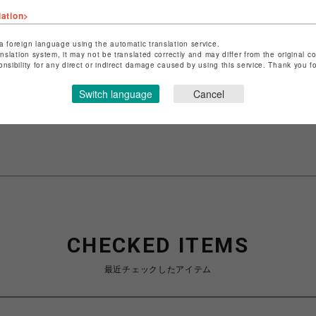
lation>
a foreign language using the automatic translation service.
ショップ名
Plage
anslation system, it may not be translated correctly and may differ from the original c
onsibility for any direct or indirect damage caused by using this service. Thank you 
店舗名
心斎橋PARCO
Switch language
Cancel
特定商取引法など法令に基づく表記は
こちら
ショップお問い合わせは
こちら
CHECKED ITEMS
最近チェックしたアイテム