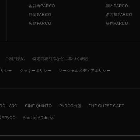
吉祥寺PARCO
調布PARCO
静岡PARCO
名古屋PARCO
広島PARCO
福岡PARCO
ご利用規約
特定商取引法などに基づく表記
ポリシー
クッキーポリシー
ソーシャルメディアポリシー
RO LABO
CINE QUINTO
PARCO出版
THE GUEST CAFE
DEPACO
AnotherADdress