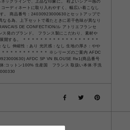
るネックラインで、上品な印象に。 程よいシアー感の
 コーディネートに取り入れやすく、幅広い着こなし
 商品番号：24030923000630とセットアップで
が異なる為、上下セットで着たときに若干色味が異なり
FRANCAIS DE CONFECTION/ル アトリエフランセ
ランス発のブランド。 フランス製にこだわり、素材や
展開する。 ＊＊＊＊＊＊＊＊＊＊＊＊＊＊＊＊＊＊
：なし 伸縮性：あり 光沢感：なし 生地の厚さ：やや
＊＊＊＊＊＊＊＊＊＊＊ ※シリーズのご案内 AFDC
23000630) AFDC SP VN BLOUSE Re1(商品番号
素材 本体:コットン100% 生産国 フランス 取扱い本体:手洗
00330