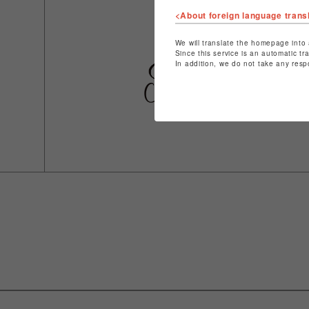
<About foreign language trans
We will translate the homepage into 
Since this service is an automatic tr
In addition, we do not take any resp