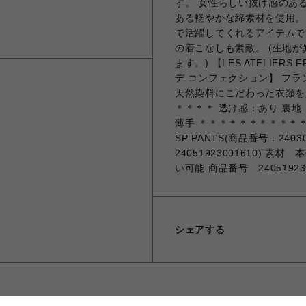
す。 女性らしい抜け感のあ
ある軽やかな綿素材を使用。
で活躍してくれるアイテムです。
の着こなしも素敵。 (生地
ます。) 【LES ATELIERS 
デ コンフェクション】 フ
天然染料にこだわった衣類を
＊＊＊＊ 透け感：あり 裏地
薄手 ＊＊＊＊＊＊＊＊＊＊＊
SP PANTS(商品番号：240309
24051923001610) 
い可能 商品番号 240519230
シェアする