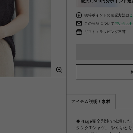
最大1,500円分ポイント進
獲得ポイントの確認方法は
この商品について
問い合わ
ギフト：ラッピング不可
アイテム説明 / 素材
◆Plage完全別注で依頼し
タンクTシャツ。 ややゆと