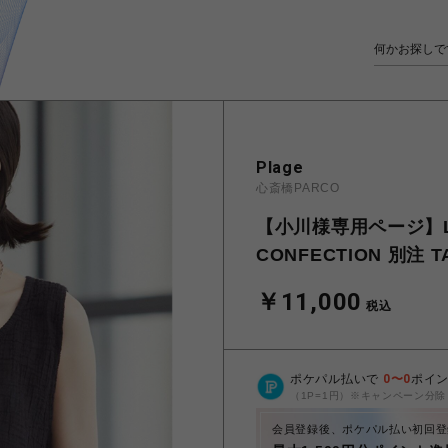
Plage
心斎橋PARCO
【小川様専用ページ】LES 
CONFECTION 別注 
￥11,000
税込
ポケパル払いで
0
〜
0
ポイ
（1P=1円）※キャンペーン分除
会員登録後、ポケパル払い初回登