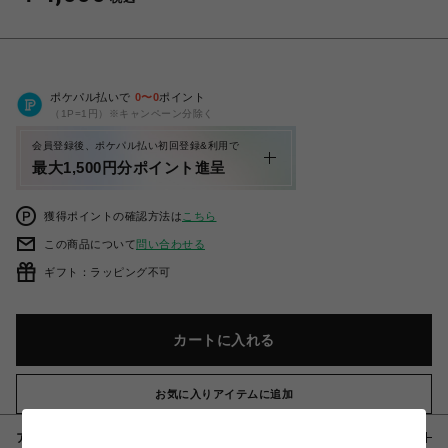
ポケパル払いで
0
〜
0
ポイント
（1P=1円）※キャンペーン分除く
会員登録後、ポケパル払い初回登録&利用で
最大1,500円分ポイント進呈
獲得ポイントの確認方法は
こちら
この商品について
問い合わせる
ギフト：ラッピング不可
カートに入れる
お気に入りアイテムに追加
アイテム説明 / 素材