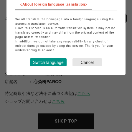
<About foreign language translation>
シェアする
We will translate the homepage into a foreign language using the
automatic translation service.
Since this service is an automatic translation system, it may not be
translated correctly and may differ from the original content of the
page before translation.
In addition, we do not take any responsibility for any direct or
indirect damage caused by using this service. Thank you for your
understanding in advance.
Switch language
Cancel
ショップ名
TANK酒場/喫茶
店舗名
心斎橋PARCO
特定商取引法など法令に基づく表記は
こちら
ショップお問い合わせは
こちら
SHOP TOP