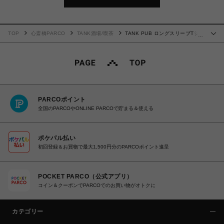
TOP
心斎橋PARCO
TANK酒場/喫茶
TANK PUB ロングスリーブTシ
…
ャツ(黒)
PARCOポイント
全国のPARCOやONLINE PARCOで貯まる＆使える
ポケパル払い
初回登録＆お買物で最大1,500円分のPARCOポイント進呈
POCKET PARCO（公式アプリ）
コイン＆クーポンでPARCOでのお買い物がオトクに
カテゴリー