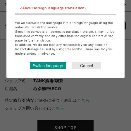
アイテム説明 / 素材
<About foreign language translation>
We will translate the homepage into a foreign language using the
シェアする
automatic translation service.
Since this service is an automatic translation system, it may not be
translated correctly and may differ from the original content of the
page before translation.
In addition, we do not take any responsibility for any direct or
indirect damage caused by using this service. Thank you for your
understanding in advance.
Switch language
Cancel
ショップ名
TANK酒場/喫茶
店舗名
心斎橋PARCO
特定商取引法など法令に基づく表記は
こちら
ショップお問い合わせは
こちら
SHOP TOP