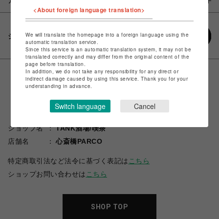
アイテム説明 / 素材
<About foreign language translation>
We will translate the homepage into a foreign language using the
シェアする
automatic translation service.
Since this service is an automatic translation system, it may not be
translated correctly and may differ from the original content of the
page before translation.
In addition, we do not take any responsibility for any direct or
indirect damage caused by using this service. Thank you for your
understanding in advance.
Switch language
Cancel
ショップ名
TANK酒場/喫茶
店舗名
心斎橋PARCO
特定商取引法など法令に基づく表記は
こちら
ショップお問い合わせは
こちら
SHOP TOP