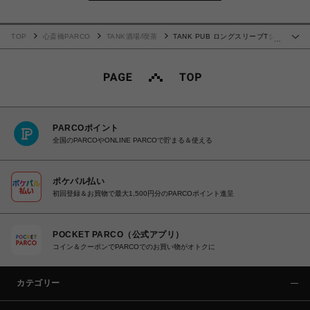
TOP
心斎橋PARCO
TANK酒場/喫茶
TANK PUB ロングスリーブTシ
…
ャツ(黒)
PARCOポイント
全国のPARCOやONLINE PARCOで貯まる＆使える
ポケパル払い
初回登録＆お買物で最大1,500円分のPARCOポイント進呈
POCKET PARCO（公式アプリ）
コイン＆クーポンでPARCOでのお買い物がオトクに
カテゴリー