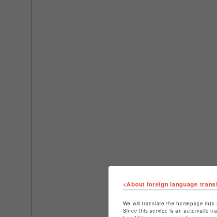
<About foreign language trans
We will translate the homepage into 
Since this service is an automatic tr