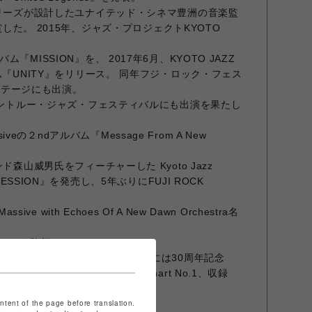
ナリーズが設計したユナイテッド・シネマ豊洲の音楽監
受賞した。 2015年、ジャズ・プロジェクトKYOTO
MISSION』を、 2017年6月、KYOTO JAZZ
ム『UNITY』をリリース。 同年フジ・ロック・フェス
enステージにも出演。
てモントルー・ジャズ・フェスティバルにも出演を果たし
ssiveの２ndアルバム『Message From A New
ド森山威男氏をフィーチャーした Kyoto Jazz
CESSION』を発売し、5年ぶりにFUJI ROCK
ssive with Echoes Of A New Dawn Orchestra名
アーを敢行している。
Massiveがデビュー30周年を迎え、 6月には30周年記念
ス。 iTunes Dance album chart No.1、収録
、
ontent of the page before translation.
/Nu-Jazz chartで、No.1を獲得。