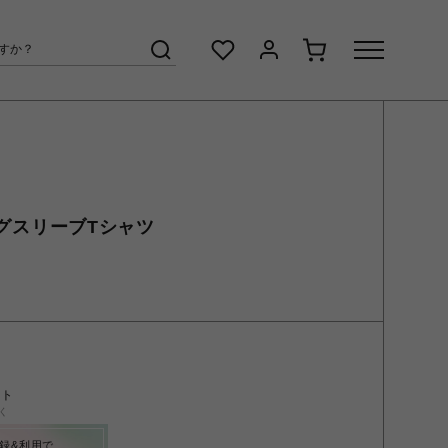
ロングスリーブTシャツ
ント
く
録&利用で