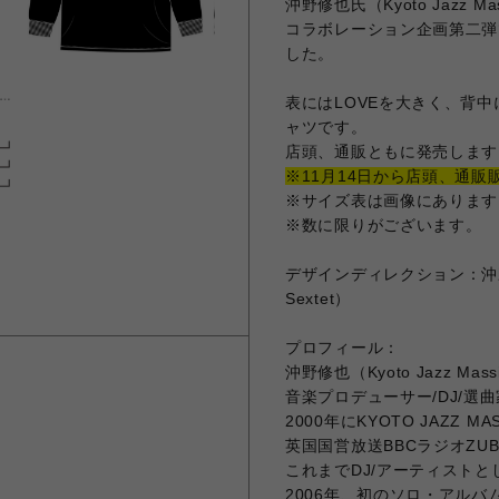
沖野修也氏（Kyoto Jazz Mass
コラボレーション企画第二弾で 
した。
表にはLOVEを大きく、背中
ャツです。
店頭、通販ともに発売します
※11月14日から店頭、通販
※サイズ表は画像にあります
※数に限りがございます。
デザインディレクション：沖野修也（Ky
Sextet）
プロフィール：
沖野修也（Kyoto Jazz Massive
音楽プロデューサー/DJ/選曲家
2000年にKYOTO JAZZ 
英国国営放送BBCラジオZU
これまでDJ/アーティストと
2006年、初のソロ・アルバム『U