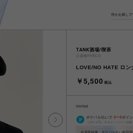
TANK酒場/喫茶
心斎橋PARCO
LOVE/NO HATE 
￥5,500
税込
limited
ポケパル払いで
0
〜
0
ポイ
（1P=1円）※キャンペーン分除
会員登録後、ポケパル払い初回登