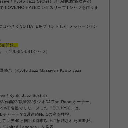
ive / Kyoto Jazz Sextet）とTANK酒場/喫茶の
LOVE/NO HATEロングスリーブTシャツを作りま
には小さくNO HATEをプリントした メッセージTシ
。
販売開始。
。（ギルダンLSTシャツ）
oto Jazz Massive / Kyoto Jazz
 / Kyoto Jazz Sextet）
/作曲家/執筆家/ラジオDJ/The Roomオーナー。
MASSIVE名義でリリースした「ECLIPSE」は、
BBチャートで3週連続No.1の座を獲得。
して世界40ヶ国140都市以上に招聘された国際派。
nited Legends』を発表。