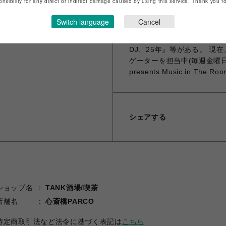
onsibility for any direct or indirect damage caused by using this service. Thank you 
12月には30周年記念コンピレ
2025年7月には、Kyoto Ja
Switch language
Cancel
がリリースされた。 2025年10
トさせた。 著書に、『DJ
DJ、25年』等がある。 現在、In
ゲーターを担当中(毎週金曜日2
presents Music in The 
シェアする
ショップ名
TANK酒場/喫茶
店舗名
心斎橋PARCO
特定商取引法など法令に基づく表記は
こちら