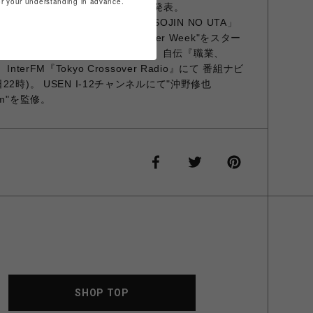
for your understanding in advance.
ーション、『KJM COVERS』を発表。
zz Sextetのニューシングル、「DOSOJIN NO UTA」
月、新イベント"Tokyo Crossover Week"をスター
 選曲術』や『クラブ・ジャズ入門』、自伝『職業、
terFM『Tokyo Crossover Radio』にて 番組ナビ
2時)。 USEN I-12チャンネルにて"沖野修也
Room"を監修。
SHOP TOP