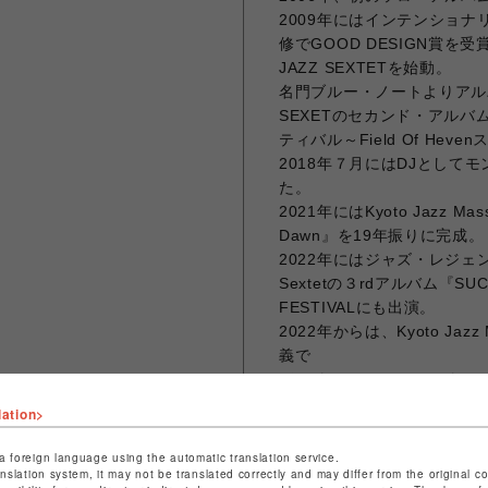
2009年にはインテンショ
修でGOOD DESIGN賞を
JAZZ SEXTETを始動。
名門ブルー・ノートよりアルバム『
SEXETのセカンド・アルバ
ティバル～Field Of Hev
2018年７月にはDJとし
た。
2021年にはKyoto Jazz Ma
Dawn』を19年振りに完成。
2022年にはジャズ・レジェン
Sextetの３rdアルバム『SU
FESTIVALにも出演。
2022年からは、Kyoto Jazz Ma
義で
バンドとしてヨーロッパ・ツ
2024年にKyoto Jazz 
lation>
EP、『KJM EOANDO』をリリー
曲'Impulisive Processionが
a foreign language using the automatic translation service.
anslation system, it may not be translated correctly and may differ from the original c
Traxsource Broken Beat