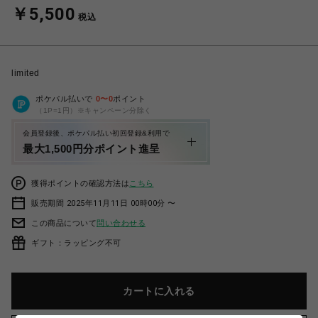
￥5,500
税込
limited
ポケパル払いで
0
〜
0
ポイント
（1P=1円）※キャンペーン分除く
会員登録後、ポケパル払い初回登録&利用で
最大1,500円分ポイント進呈
獲得ポイントの確認方法は
こちら
販売期間 2025年11月11日 00時00分 〜
この商品について
問い合わせる
ギフト：ラッピング不可
カートに入れる