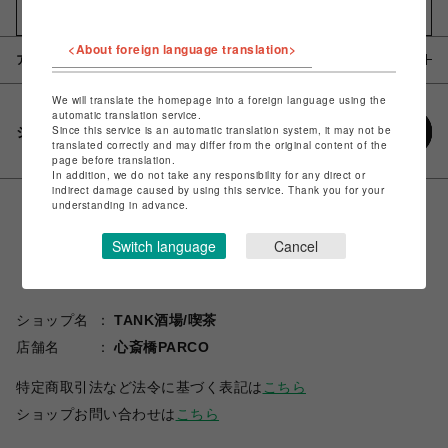
お気に入りアイテムに追加
<About foreign language translation>
アイテム説明 / 素材
We will translate the homepage into a foreign language using the
automatic translation service.
Since this service is an automatic translation system, it may not be
シェアする
translated correctly and may differ from the original content of the
page before translation.
In addition, we do not take any responsibility for any direct or
indirect damage caused by using this service. Thank you for your
understanding in advance.
Switch language
Cancel
ショップ名
TANK酒場/喫茶
店舗名
心斎橋PARCO
特定商取引法など法令に基づく表記は
こちら
ショップお問い合わせは
こちら