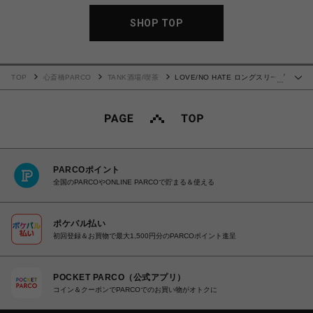
SHOP TOP
TOP
心斎橋PARCO
TANK酒場/喫茶
LOVE/NO HATE ロングスリーブ
…
Tシャツ
PARCOポイント
全国のPARCOやONLINE PARCOで貯まる＆使える
ポケパル払い
初回登録＆お買物で最大1,500円分のPARCOポイント進呈
POCKET PARCO（公式アプリ）
コイン＆クーポンでPARCOでのお買い物がオトクに