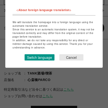
<About foreign language translation>
アイテム説明 / 素材
We will translate the homepage into a foreign language using the
automatic translation service.
シェアする
Since this service is an automatic translation system, it may not be
translated correctly and may differ from the original content of the
page before translation.
In addition, we do not take any responsibility for any direct or
indirect damage caused by using this service. Thank you for your
understanding in advance.
Switch language
Cancel
ショップ名
TANK酒場/喫茶
店舗名
心斎橋PARCO
特定商取引法など法令に基づく表記は
こちら
ショップお問い合わせは
こちら