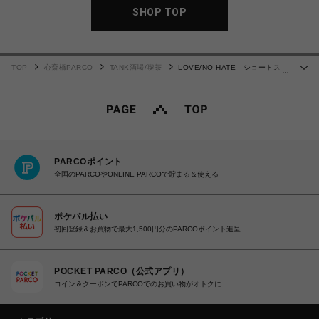
SHOP TOP
TOP
心斎橋PARCO
TANK酒場/喫茶
LOVE/NO HATE ショートスリ
…
ーブTシャツ WHITE
PARCOポイント
全国のPARCOやONLINE PARCOで貯まる＆使える
ポケパル払い
初回登録＆お買物で最大1,500円分のPARCOポイント進呈
POCKET PARCO（公式アプリ）
コイン＆クーポンでPARCOでのお買い物がオトクに