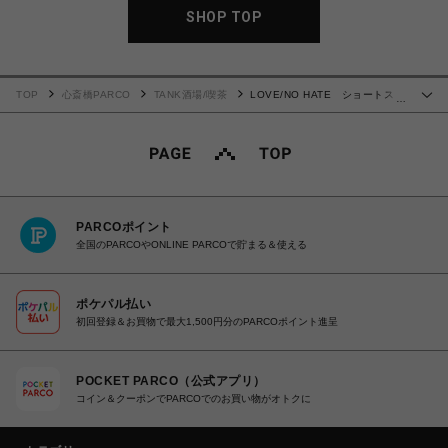
SHOP TOP
TOP
心斎橋PARCO
TANK酒場/喫茶
LOVE/NO HATE ショートスリ
…
ーブTシャツ BLACK
PARCOポイント
全国のPARCOやONLINE PARCOで貯まる＆使える
ポケパル払い
初回登録＆お買物で最大1,500円分のPARCOポイント進呈
POCKET PARCO（公式アプリ）
コイン＆クーポンでPARCOでのお買い物がオトクに