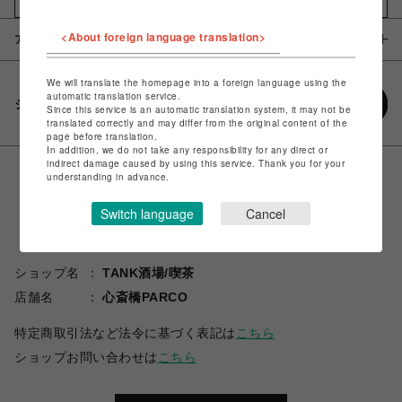
<About foreign language translation>
アイテム説明 / 素材
We will translate the homepage into a foreign language using the
automatic translation service.
シェアする
Since this service is an automatic translation system, it may not be
translated correctly and may differ from the original content of the
page before translation.
In addition, we do not take any responsibility for any direct or
indirect damage caused by using this service. Thank you for your
understanding in advance.
Switch language
Cancel
ショップ名
TANK酒場/喫茶
店舗名
心斎橋PARCO
特定商取引法など法令に基づく表記は
こちら
ショップお問い合わせは
こちら