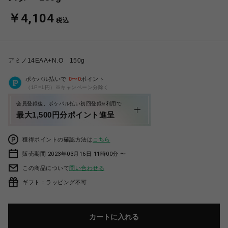
￥4,104
税込
アミノ14EAA+N.O 150g
ポケパル払いで
0
〜
0
ポイント
（1P=1円）※キャンペーン分除く
会員登録後、ポケパル払い初回登録&利用で
最大1,500円分ポイント進呈
獲得ポイントの確認方法は
こちら
販売期間 2023年03月16日 11時00分 〜
この商品について
問い合わせる
ギフト：ラッピング不可
カートに入れる