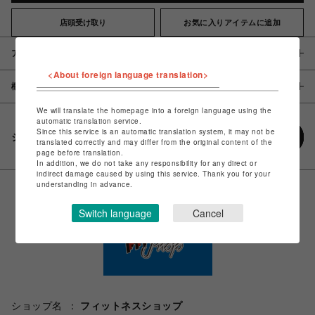
店頭受け取り
お気に入りアイテムに追加
アイテム説明 / 素材
<About foreign language translation>
概要
We will translate the homepage into a foreign language using the
automatic translation service.
Since this service is an automatic translation system, it may not be
シェアする
translated correctly and may differ from the original content of the
page before translation.
In addition, we do not take any responsibility for any direct or
indirect damage caused by using this service. Thank you for your
understanding in advance.
Switch language
Cancel
ショップ名
フィットネスショップ