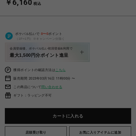
￥6,160
税込
ポケパル払いで
0
〜
0
ポイント
（1P=1円）※キャンペーン分除く
会員登録後、ポケパル払い初回登録&利用で
最大1,500円分ポイント進呈
獲得ポイントの確認方法は
こちら
販売期間 2023年03月16日 11時00分 〜
この商品について
問い合わせる
ギフト：ラッピング不可
カートに入れる
店頭受け取り
お気に入りアイテムに追加