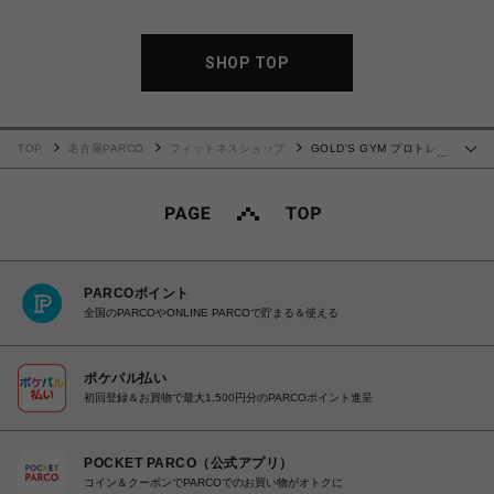
SHOP TOP
TOP
名古屋PARCO
フィットネスショップ
GOLD'S GYM プロトレー
…
ニンググローブ
PARCOポイント
全国のPARCOやONLINE PARCOで貯まる＆使える
ポケパル払い
初回登録＆お買物で最大1,500円分のPARCOポイント進呈
POCKET PARCO（公式アプリ）
コイン＆クーポンでPARCOでのお買い物がオトクに