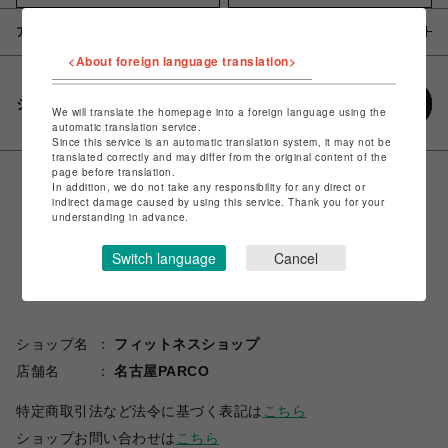
アイテム説明 / 素材
<About foreign language translation>
シェアする
We will translate the homepage into a foreign language using the
automatic translation service.
Since this service is an automatic translation system, it may not be
translated correctly and may differ from the original content of the
page before translation.
In addition, we do not take any responsibility for any direct or
indirect damage caused by using this service. Thank you for your
understanding in advance.
Switch language
Cancel
ショップ名
フィットネスショップ
店舗名
名古屋PARCO
特定商取引法など法令に基づく表記は
こちら
ショップお問い合わせは
こちら