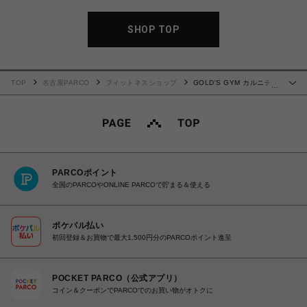
SHOP TOP
TOP
名古屋PARCO
フィットネスショップ
GOLD'S GYM カルニチン
…
180粒
PARCOポイント
全国のPARCOやONLINE PARCOで貯まる＆使える
ポケパル払い
初回登録＆お買物で最大1,500円分のPARCOポイント進呈
POCKET PARCO（公式アプリ）
コイン＆クーポンでPARCOでのお買い物がオトクに