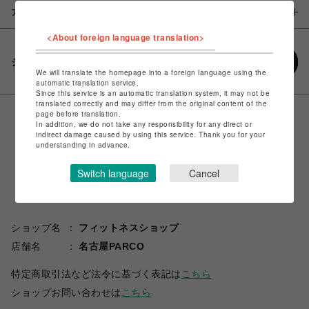
アイテム説明 / 素材
<About foreign language translation>
シェアする
We will translate the homepage into a foreign language using the
automatic translation service.
Since this service is an automatic translation system, it may not be
translated correctly and may differ from the original content of the
page before translation.
In addition, we do not take any responsibility for any direct or
indirect damage caused by using this service. Thank you for your
understanding in advance.
Switch language
Cancel
ショップ名
フィットネスショップ
店舗名
名古屋PARCO
特定商取引法など法令に基づく表記は
こちら
ショップお問い合わせは
こちら