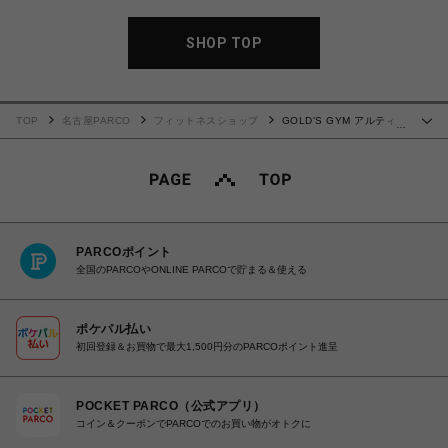
SHOP TOP
TOP
名古屋PARCO
フィットネスショップ
GOLD'S GYM アルティメ
…
ットファットバーン
PARCOポイント
全国のPARCOやONLINE PARCOで貯まる＆使える
ポケパル払い
初回登録＆お買物で最大1,500円分のPARCOポイント進呈
POCKET PARCO（公式アプリ）
コイン＆クーポンでPARCOでのお買い物がオトクに