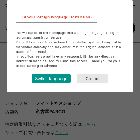
アイテム説明 / 素材
<About foreign language translation>
シェアする
We will translate the homepage into a foreign language using the
automatic translation service.
Since this service is an automatic translation system, it may not be
translated correctly and may differ from the original content of the
page before translation.
In addition, we do not take any responsibility for any direct or
indirect damage caused by using this service. Thank you for your
understanding in advance.
Switch language
Cancel
ショップ名
フィットネスショップ
店舗名
名古屋PARCO
特定商取引法など法令に基づく表記は
こちら
ショップお問い合わせは
こちら