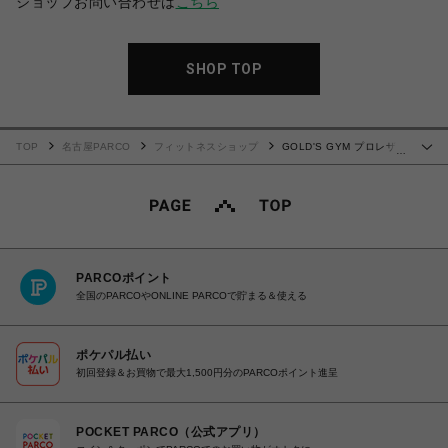
ショップお問い合わせは
こちら
SHOP TOP
TOP
名古屋PARCO
フィットネスショップ
GOLD'S GYM プロレザー
…
ベルト Sサイズ
PARCOポイント
全国のPARCOやONLINE PARCOで貯まる＆使える
ポケパル払い
初回登録＆お買物で最大1,500円分のPARCOポイント進呈
POCKET PARCO（公式アプリ）