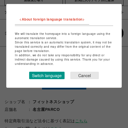
アイテム説明 / 素材
<About foreign language translation>
シェアする
We will translate the homepage into a foreign language using the
automatic translation service.
Since this service is an automatic translation system, it may not be
translated correctly and may differ from the original content of the
page before translation.
In addition, we do not take any responsibility for any direct or
indirect damage caused by using this service. Thank you for your
understanding in advance.
Switch language
Cancel
ショップ名
フィットネスショップ
店舗名
名古屋PARCO
特定商取引法など法令に基づく表記は
こちら