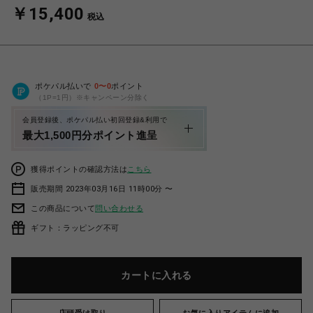
￥15,400
税込
ポケパル払いで
0
〜
0
ポイント
（1P=1円）※キャンペーン分除く
会員登録後、ポケパル払い初回登録&利用で
最大1,500円分ポイント進呈
獲得ポイントの確認方法は
こちら
販売期間 2023年03月16日 11時00分 〜
この商品について
問い合わせる
ギフト：ラッピング不可
カートに入れる
店頭受け取り
お気に入りアイテムに追加