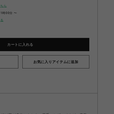
こちら
11時00分 〜
せる
カートに入れる
お気に入りアイテムに追加
Xレザーベルト【ナチュラル】XSサイズ ナチュラル XS