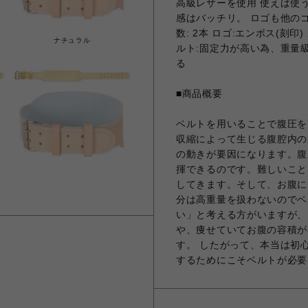
高級レザーを使用 使えば使
感はバッチリ。 ロゴも他の
数: 2本 ロゴ:エンボス(刻印
ナチュラル
ルト:固定力が高い為、重量
る
■商品概要
ベルトを用いることで腹圧を
収縮によって生じる腹腔内の
の動きが要因になります。腹
揮できるのです。難しいこと
してきます。そして、お腹に
分は高重量を扱わないのでベ
い」と考える方がいますが、
や、痩せていてお腹の容積が
す。 したがって、本当は初
するためにこそベルトが必要