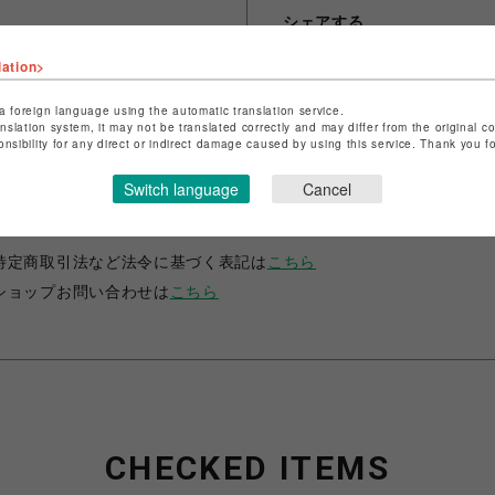
シェアする
lation>
a foreign language using the automatic translation service.
anslation system, it may not be translated correctly and may differ from the original c
onsibility for any direct or indirect damage caused by using this service. Thank you 
Switch language
Cancel
ショップ名
フィットネスショップ
店舗名
名古屋PARCO
特定商取引法など法令に基づく表記は
こちら
ショップお問い合わせは
こちら
CHECKED ITEMS