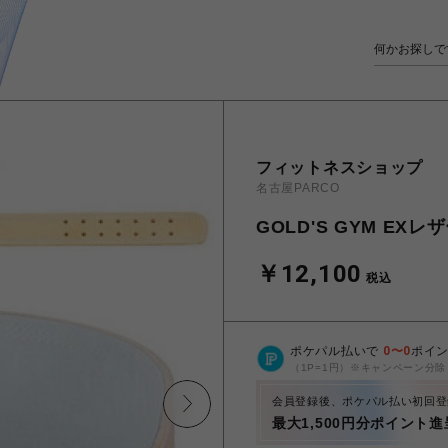
フィットネスショップ
名古屋PARCO
GOLD'S GYM E
￥12,100
税込
ポケパル払いで
0
〜
0
ポイ
（1P=1円）※キャンペーン分除
会員登録後、ポケパル払い初回登
最大1,500円分ポイント進