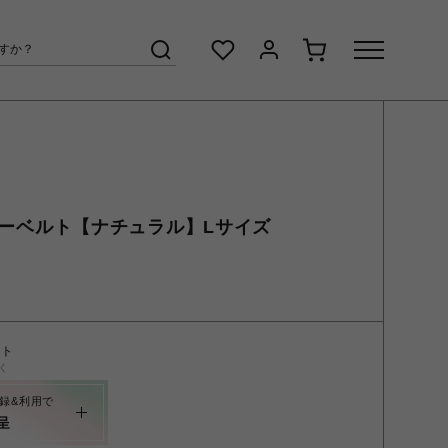
Xレザーベルト【ナチュラル】Lサイズ
ント
く
録&利用で
呈