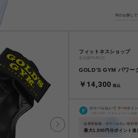
フィットネスショップ
名古屋PARCO
GOLD'S GYM パワ
￥14,300
税込
ポケパル払いで
0
〜
0
ポイ
（1P=1円）※キャンペーン分除
会員登録後、ポケパル払い初回登
最大1,500円分ポイント進