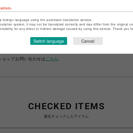
lation>
a foreign language using the automatic translation service.
anslation system, it may not be translated correctly and may differ from the original c
onsibility for any direct or indirect damage caused by using this service. Thank you 
ショップ名
フィットネスショップ
店舗名
名古屋PARCO
Switch language
Cancel
特定商取引法など法令に基づく表記は
こちら
ショップお問い合わせは
こちら
CHECKED ITEMS
最近チェックしたアイテム