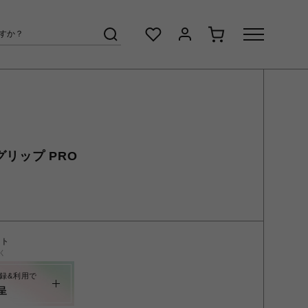
ーグリップ PRO
ント
く
録&利用で
呈