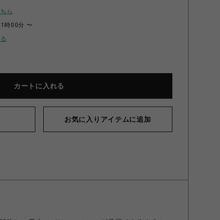
こちら
11時00分 〜
せる
カートに入れる
お気に入りアイテムに追加
D'S GYM パワーグリップ PRO M