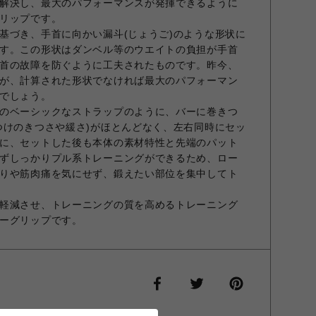
解決し、最大のパフォーマンスが発揮できるように
リップです。
基づき、手首に向かい漏斗(じょうご)のような形状に
す。この形状はダンベル等のウエイトの負担が手首
首の故障を防ぐように工夫されたものです。昨今、
が、計算された形状でなければ最大のパフォーマン
でしょう。
のベーシックなストラップのように、バーに巻きつ
つけのきつさや緩さ)がほとんどなく、左右同時にセッ
に、セットした後も本体の素材特性と先端のパット
ずしっかりプル系トレーニングができるため、ロー
りや筋肉痛を気にせず、鍛えたい部位を集中してト
軽減させ、トレーニングの質を高めるトレーニング
ーグリップです。