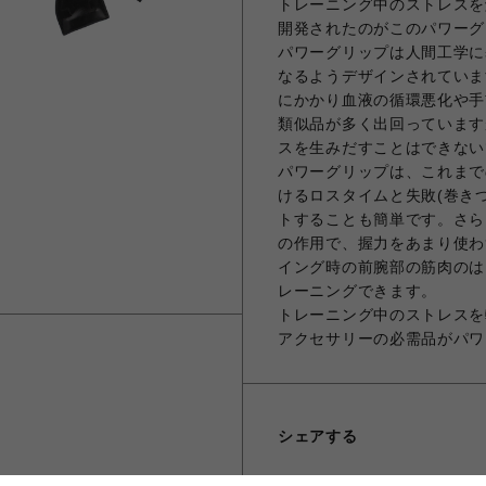
トレーニング中のストレスを
開発されたのがこのパワーグ
パワーグリップは人間工学に
なるようデザインされていま
にかかり血液の循環悪化や手
類似品が多く出回っています
スを生みだすことはできない
パワーグリップは、これまで
けるロスタイムと失敗(巻き
トすることも簡単です。さら
の作用で、握力をあまり使わ
イング時の前腕部の筋肉のは
レーニングできます。
トレーニング中のストレスを
アクセサリーの必需品がパワ
シェアする