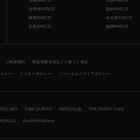
池袋PARCO
渋谷PARCO
吉祥寺PARCO
調布PARCO
静岡PARCO
名古屋PARCO
広島PARCO
福岡PARCO
ご利用規約
特定商取引法などに基づく表記
ポリシー
クッキーポリシー
ソーシャルメディアポリシー
RO LABO
CINE QUINTO
PARCO出版
THE GUEST CAFE
DEPACO
AnotherADdress