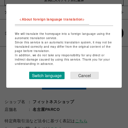
アイテム説明 / 素材
<About foreign language translation>
シェアする
We will translate the homepage into a foreign language using the
automatic translation service.
Since this service is an automatic translation system, it may not be
translated correctly and may differ from the original content of the
page before translation.
In addition, we do not take any responsibility for any direct or
indirect damage caused by using this service. Thank you for your
understanding in advance.
Switch language
Cancel
ショップ名
フィットネスショップ
店舗名
名古屋PARCO
特定商取引法など法令に基づく表記は
こちら