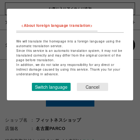
お気に入りアイテムに追加
アイテム説明 / 素材
<About foreign language translation>
We will translate the homepage into a foreign language using the
シェアする
automatic translation service.
Since this service is an automatic translation system, it may not be
translated correctly and may differ from the original content of the
page before translation.
In addition, we do not take any responsibility for any direct or
indirect damage caused by using this service. Thank you for your
understanding in advance.
Switch language
Cancel
ショップ名
フィットネスショップ
店舗名
名古屋PARCO