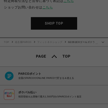
特定商取引法など法令に基づく表記は
こちら
ショップお問い合わせは
こちら
SHOP TOP
TOP
名古屋PARCO
フィットネスショップ
G2261EXゴールズドライ
…
(シルエットジョー)ロイヤルブルー
PARCOポイント
全国のPARCOやONLINE PARCOで貯まる＆使える
ポケパル払い
初回登録＆お買物で最大1,500円分のPARCOポイント進呈