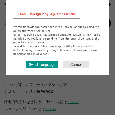
アイテム説明 / 素材
<About foreign language translation>
シェアする
We will translate the homepage into a foreign language using the
automatic translation service.
Since this service is an automatic translation system, it may not be
translated correctly and may differ from the original content of the
page before translation.
In addition, we do not take any responsibility for any direct or
indirect damage caused by using this service. Thank you for your
understanding in advance.
Switch language
Cancel
ショップ名
フィットネスショップ
店舗名
名古屋PARCO
特定商取引法など法令に基づく表記は
こちら
ショップお問い合わせは
こちら