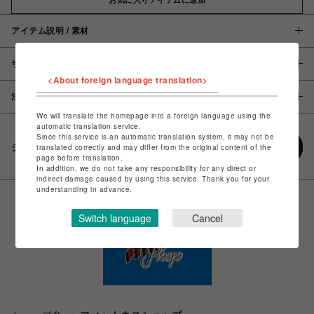
アイテム説明 / 素材
サイズ
<About foreign language translation>
注意事項
We will translate the homepage into a foreign language using the
automatic translation service.
Since this service is an automatic translation system, it may not be
シェアする
translated correctly and may differ from the original content of the
page before translation.
In addition, we do not take any responsibility for any direct or
indirect damage caused by using this service. Thank you for your
understanding in advance.
Switch language
Cancel