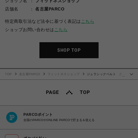
ショップ名
フィットネスショップ
店舗名
名古屋PARCO
特定商取引法など法令に基づく表記は
こちら
ショップお問い合わせは
こちら
SHOP TOP
TOP
名古屋PARCO
フィットネスショップ
ジュラシックベルト グレ
…
ー迷彩
PARCOポイント
全国のPARCOやONLINE PARCOで貯まる＆使える