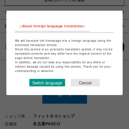
アイテム説明 / 素材
<About foreign language translation>
注意事項
We will translate the homepage into a foreign language using the
automatic translation service.
シェアする
Since this service is an automatic translation system, it may not be
translated correctly and may differ from the original content of the
page before translation.
In addition, we do not take any responsibility for any direct or
indirect damage caused by using this service. Thank you for your
understanding in advance.
Switch language
Cancel
ショップ名
フィットネスショップ
店舗名
名古屋PARCO