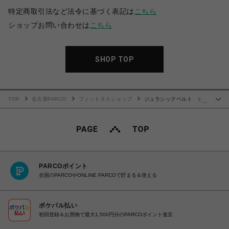
特定商取引法など法令に基づく表記は
こちら
ショップお問い合わせは
こちら
SHOP TOP
TOP
名古屋PARCO
フィットネスショップ
ジュラシックベルト ピン
…
ク迷彩
PARCOポイント
全国のPARCOやONLINE PARCOで貯まる＆使える
ポケパル払い
初回登録＆お買物で最大1,500円分のPARCOポイント進呈