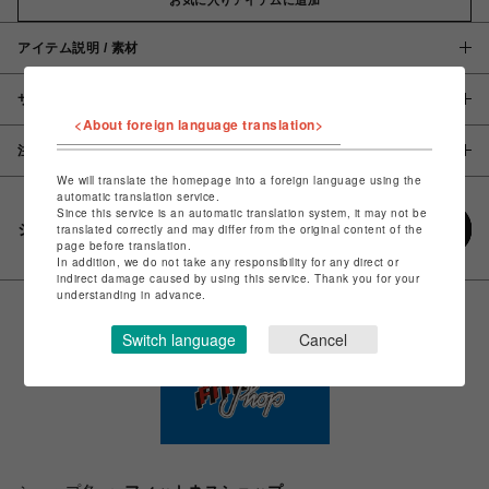
アイテム説明 / 素材
サイズ
<About foreign language translation>
注意事項
We will translate the homepage into a foreign language using the
automatic translation service.
Since this service is an automatic translation system, it may not be
シェアする
translated correctly and may differ from the original content of the
page before translation.
In addition, we do not take any responsibility for any direct or
indirect damage caused by using this service. Thank you for your
understanding in advance.
Switch language
Cancel