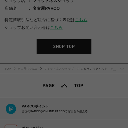
ショップ名
フィットネスショップ
店舗名
名古屋PARCO
特定商取引法など法令に基づく表記は
こちら
ショップお問い合わせは
こちら
SHOP TOP
TOP
名古屋PARCO
フィットネスショップ
ジュラシックベルト ピン
…
ク迷彩
PARCOポイント
全国のPARCOやONLINE PARCOで貯まる＆使える