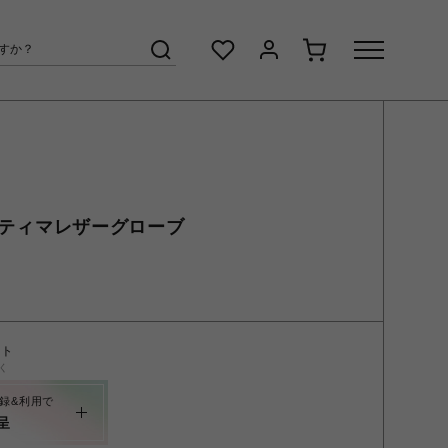
Xアルティマレザーグローブ
ント
く
録&利用で
呈