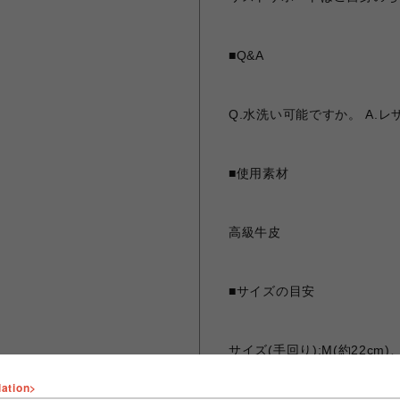
■Q&A
Q.水洗い可能ですか。 A
■使用素材
高級牛皮
■サイズの目安
サイズ(手回り):M(約22cm
す。
lation>