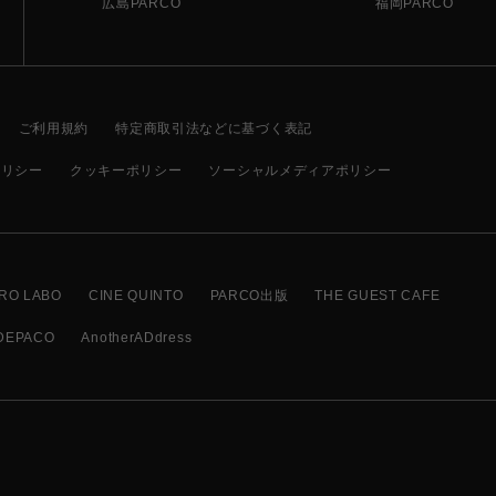
広島PARCO
福岡PARCO
ご利用規約
特定商取引法などに基づく表記
ポリシー
クッキーポリシー
ソーシャルメディアポリシー
RO LABO
CINE QUINTO
PARCO出版
THE GUEST CAFE
DEPACO
AnotherADdress