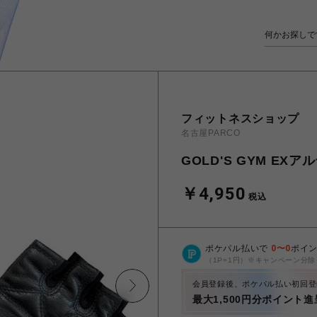
フィットネスショップ
名古屋PARCO
GOLD'S GYM E
￥4,950
税込
ポケパル払いで
0
〜
0
ポイ
（1P=1円）※キャンペーン分除
会員登録後、ポケパル払い初回登
最大1,500円分ポイント進