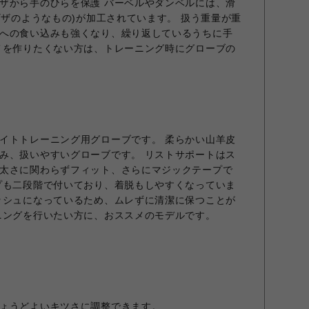
ザから手のひらを保護 バーベルやダンベルには、滑
ギザのようなもの)が加工されています。 扱う重量が重
への食い込みも強くなり、繰り返しているうちに手
メを作りたくない方は、トレーニング時にグローブの
イトトレーニング用グローブです。 柔らかい山羊皮
み、扱いやすいグローブです。 リストサポートはス
太さに関わらずフィット、さらにマジックテープで
プも二段階で付いており、着脱もしやすくなっていま
ッシュになっているため、ムレずに清潔に保つことが
ニングを行いたい方に、おススメのモデルです。
ょうどよいキツさに調整できます。