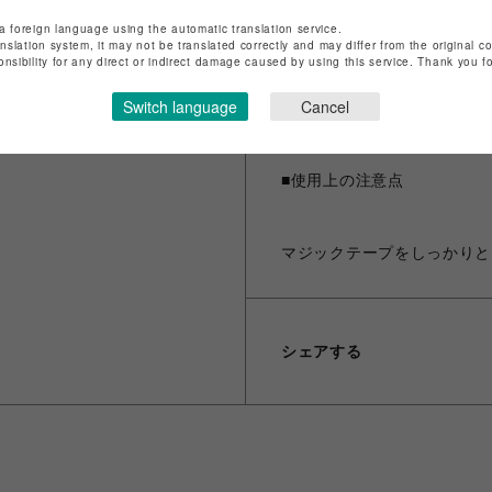
a foreign language using the automatic translation service.
■購入時の注意点
anslation system, it may not be translated correctly and may differ from the original c
onsibility for any direct or indirect damage caused by using this service. Thank you 
Switch language
Cancel
サイズガイドをお確かめのう
■使用上の注意点
マジックテープをしっかりと
シェアする