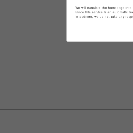
We will translate the homepage into 
Since this service is an automatic tr
In addition, we do not take any resp