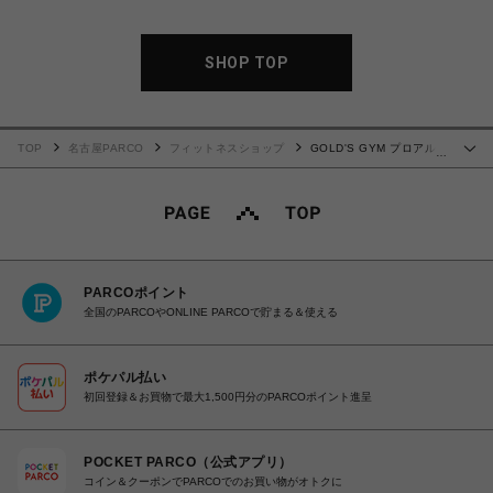
SHOP TOP
TOP
名古屋PARCO
フィットネスショップ
GOLD'S GYM プロアルテ
…
ィマグローブ
PARCOポイント
全国のPARCOやONLINE PARCOで貯まる＆使える
ポケパル払い
初回登録＆お買物で最大1,500円分のPARCOポイント進呈
POCKET PARCO（公式アプリ）
コイン＆クーポンでPARCOでのお買い物がオトクに