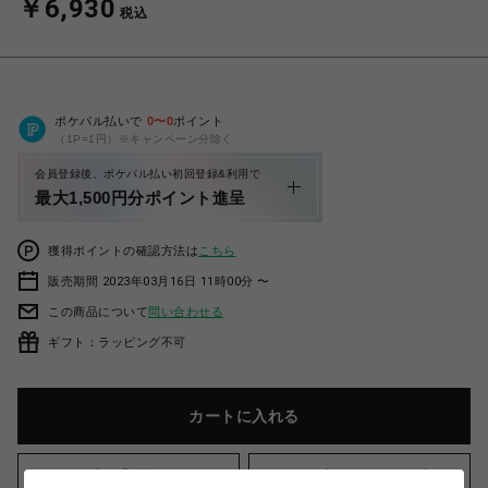
￥6,930
税込
ポケパル払いで
0
〜
0
ポイント
（1P=1円）※キャンペーン分除く
会員登録後、ポケパル払い初回登録&利用で
最大1,500円分ポイント進呈
獲得ポイントの確認方法は
こちら
販売期間 2023年03月16日 11時00分 〜
この商品について
問い合わせる
ギフト：ラッピング不可
カートに入れる
店頭受け取り
お気に入りアイテムに追加