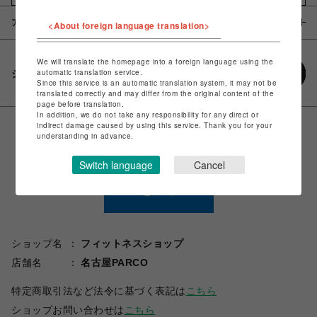
アイテム説明 / 素材
<About foreign language translation>
We will translate the homepage into a foreign language using the
automatic translation service.
シェアする
Since this service is an automatic translation system, it may not be
translated correctly and may differ from the original content of the
page before translation.
In addition, we do not take any responsibility for any direct or
indirect damage caused by using this service. Thank you for your
understanding in advance.
Switch language
Cancel
ショップ名
フィットネスショップ
店舗名
名古屋PARCO
特定商取引法など法令に基づく表記は
こちら
ショップお問い合わせは
こちら