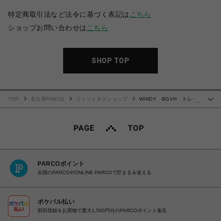
特定商取引法など法令に基づく表記は
こちら
ショップお問い合わせは
こちら
SHOP TOP
TOP
名古屋PARCO
フィットネスショップ
WINDY BGVH トレー
…
ニンググローブ(テープ式)
PARCOポイント
全国のPARCOやONLINE PARCOで貯まる＆使える
ポケパル払い
初回登録＆お買物で最大1,500円分のPARCOポイント進呈