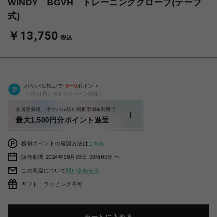
WINDY BGVH トレーニンググローブ(テープ
式)
￥13,750
税込
ポケパル払いで
0
〜
0
ポイント
（1P=1円）※キャンペーン分除く
会員登録後、ポケパル払い初回登録&利用で
最大1,500円分ポイント進呈
獲得ポイントの確認方法は
こちら
販売期間 2024年08月03日 00時00分 〜
この商品について
問い合わせる
ギフト：ラッピング不可