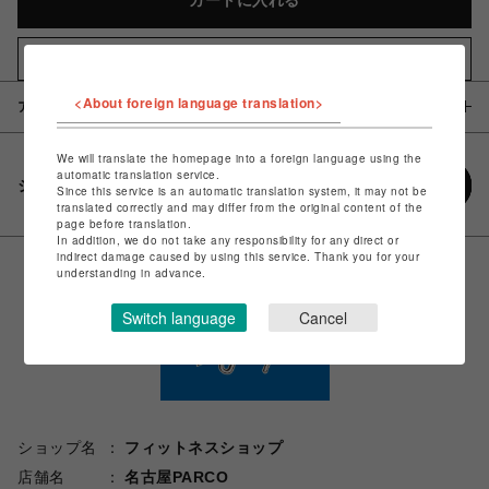
カートに入れる
お気に入りアイテムに追加
<About foreign language translation>
アイテム説明 / 素材
We will translate the homepage into a foreign language using the
automatic translation service.
シェアする
Since this service is an automatic translation system, it may not be
translated correctly and may differ from the original content of the
page before translation.
In addition, we do not take any responsibility for any direct or
indirect damage caused by using this service. Thank you for your
understanding in advance.
Switch language
Cancel
ショップ名
フィットネスショップ
店舗名
名古屋PARCO