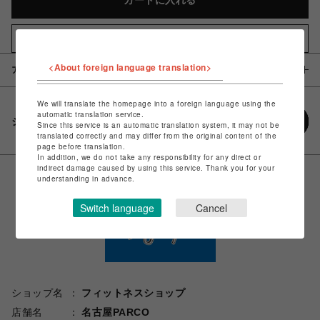
カートに入れる
お気に入りアイテムに追加
<About foreign language translation>
アイテム説明 / 素材
We will translate the homepage into a foreign language using the
automatic translation service.
シェアする
Since this service is an automatic translation system, it may not be
translated correctly and may differ from the original content of the
page before translation.
In addition, we do not take any responsibility for any direct or
indirect damage caused by using this service. Thank you for your
understanding in advance.
Switch language
Cancel
ショップ名
フィットネスショップ
店舗名
名古屋PARCO