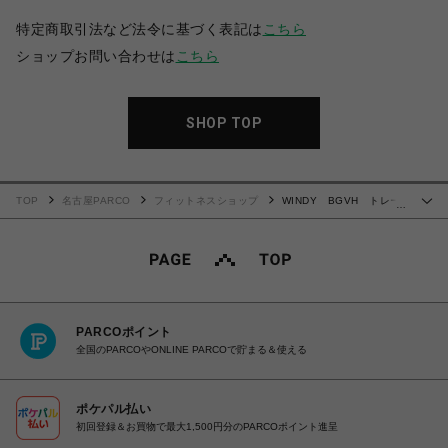
特定商取引法など法令に基づく表記は
こちら
ショップお問い合わせは
こちら
SHOP TOP
TOP
名古屋PARCO
フィットネスショップ
WINDY BGVH トレー
…
ニンググローブ(テープ式)
PARCOポイント
全国のPARCOやONLINE PARCOで貯まる＆使える
ポケパル払い
初回登録＆お買物で最大1,500円分のPARCOポイント進呈