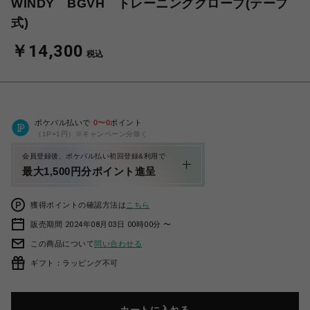
WINDY BGVH トレーニンググローブ(テープ
式)
￥14,300
税込
ポケパル払いで
0
〜
0
ポイント
（1P=1円）※キャンペーン分除く
会員登録後、ポケパル払い初回登録&利用で
最大1,500円分ポイント進呈
獲得ポイントの確認方法は
こちら
販売期間 2024年08月03日 00時00分 〜
この商品について
問い合わせる
ギフト：ラッピング不可